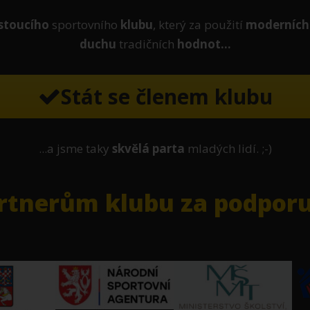
stoucího
sportovního
klubu
, který za použití
moderních
duchu
tradičních
hodnot...
Stát se členem klubu
...a jsme taky
skvělá parta
mladých lidí. ;-)
tnerům klubu za podporu 