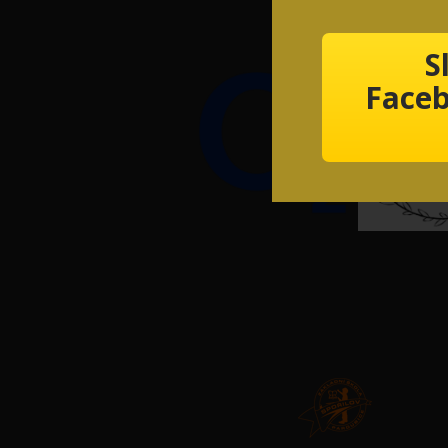
S
Faceb