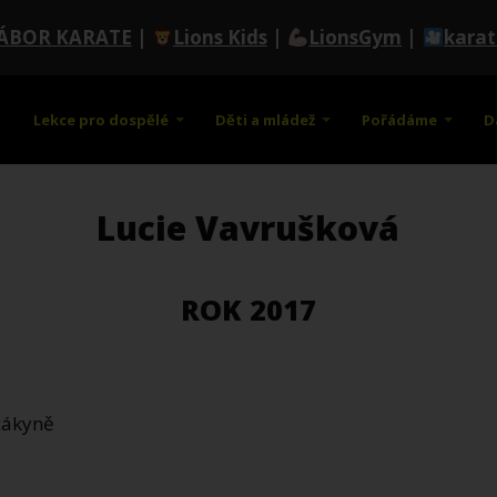
ÁBOR KARATE
|
Lions Kids
|
LionsGym
|
kara
Lekce pro dospělé
Děti a mládež
Pořádáme
D
Lucie Vavrušková
ROK 2017
 žákyně