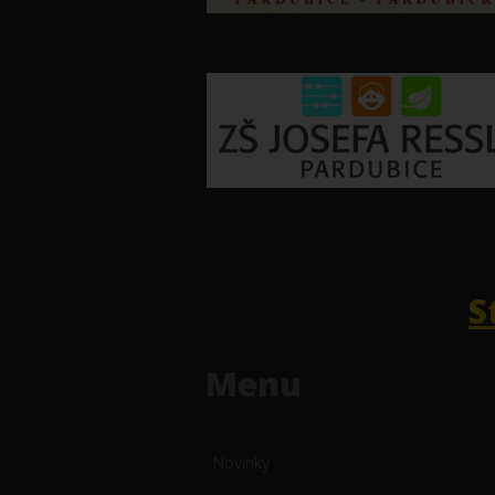
S
Menu
Novinky