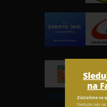
Sledu
na F
Zústaňme ve s
Sledujte nás na 