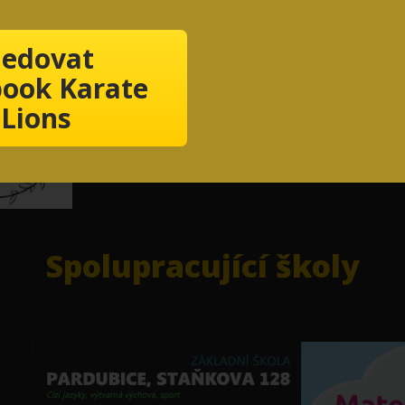
ledovat
ook Karate
Lions
Spolupracující školy