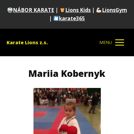
NÁBOR KARATE
|
Lions Kids
|
LionsGym
|
karate365
Karate Lions z.s.
MENU
Mariia Kobernyk