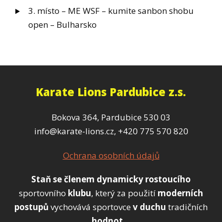
3. místo – ME WSF – kumite sanbon shobu
open – Bulharsko
Karate Lions Pardubice z.s.
Bokova 364, Pardubice 530 03
info@karate-lions.cz, +420 775 570 820
Ochrana osobních údajů
Staň se členem
dynamicky
rostoucího
sportovního
klubu
, který za použití
moderních
postupů
vychovává sportovce
v duchu
tradičních
hodnot...