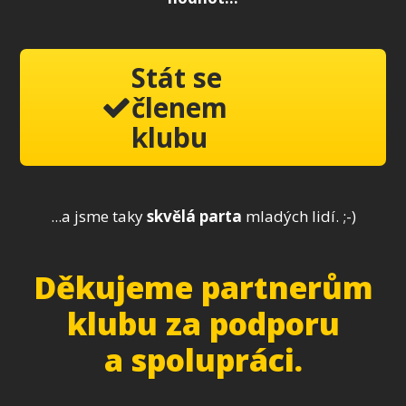
Stát se
členem
klubu
...a jsme taky
skvělá parta
mladých lidí. ;-)
Děkujeme partnerům
klubu za podporu
a spolupráci.