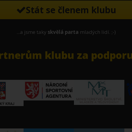
Stát se členem klubu
...a jsme taky
skvělá parta
mladých lidí. ;-)
tnerům klubu za podporu 