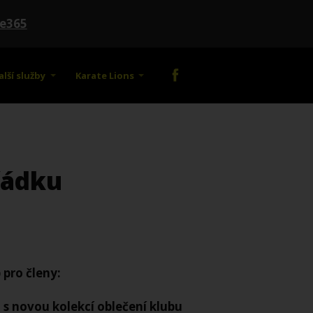
te365
alší služby
Karate Lions
řádku
 pro členy:
 s novou kolekcí oblečení klubu