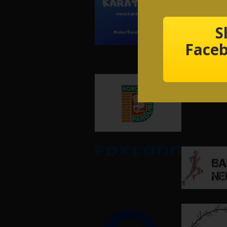
S
Faceb