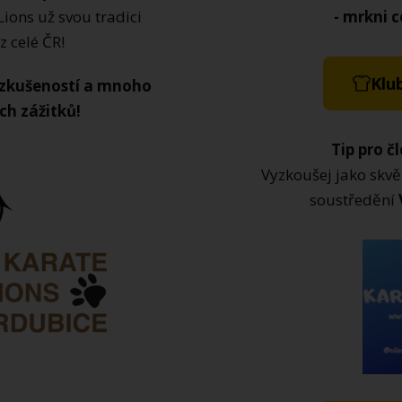
Lions už svou tradici
- mrkni c
z celé ČR!
Klu
zkušeností a mnoho
h zážitků!
Tip pro č
Vyzkoušej jako skvě
soustředění