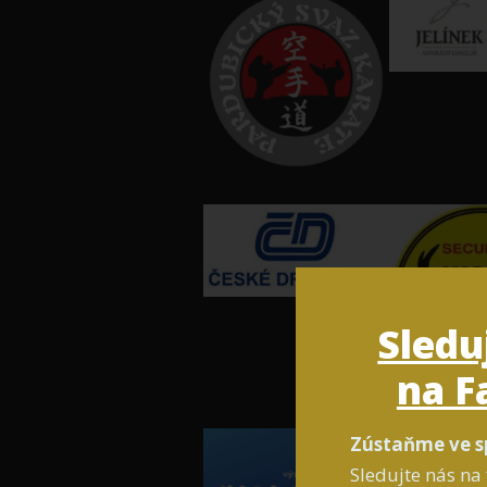
Sledu
na F
Zústaňme ve s
Sledujte nás na 