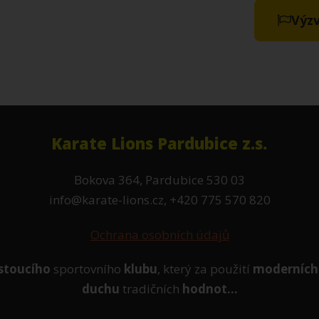
Výzv
Karate Lions Pardubice z.s.
Bokova 364, Pardubice 530 03
info@karate-lions.cz, +420 775 570 820
Ochrana osobních údajů
stoucího
sportovního
klubu
, který za použití
moderních
duchu
tradičních
hodnot...