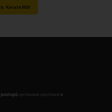
a: Karate365!
 postupů
vychovává sportovce
v