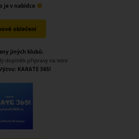
o je v nabídce
bové oblečení
leny jiných klubů:
lý doplněk přípravy na letní
Výzvu: KARATE 365!