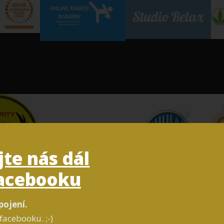
jte nás dál
acebooku
pojení.
facebooku. ;-)