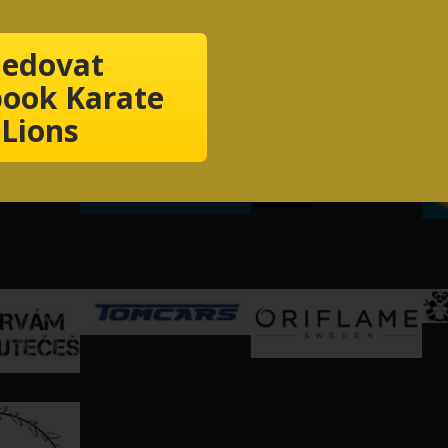
ledovat
ook Karate
Lions