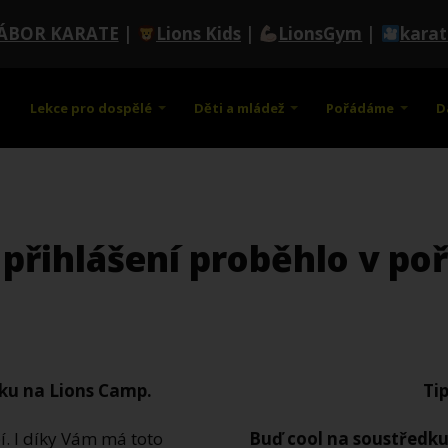
ÁBOR KARATE
|
Lions Kids
|
LionsGym
|
kara
Lekce pro dospělé
Děti a mládež
Pořádáme
D
 přihlášení proběhlo v po
šku na Lions Camp.
Tip
bí. I díky Vám má toto
Buď cool na soustředku