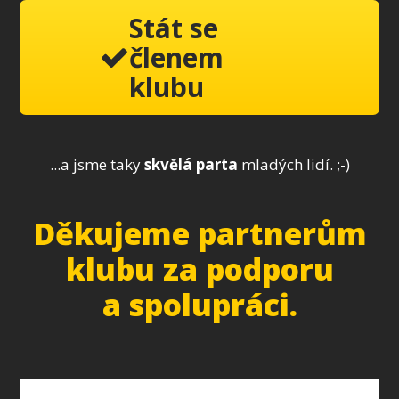
Stát se
členem
klubu
...a jsme taky
skvělá parta
mladých lidí. ;-)
Děkujeme partnerům
klubu za podporu
a spolupráci.