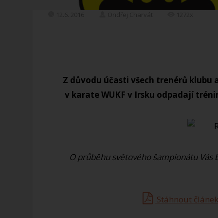
12.6. 2016
Ondřej Charvát
1272x
Z důvodu účasti všech trenérů klubu a
v karate WUKF v Irsku odpadají trénink
O průběhu světového šampionátu Vás 
Stáhnout článek