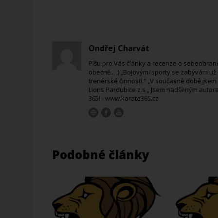
Ondřej Charvát
Píšu pro Vás články a recenze o sebeobraně
obecně... ;) „Bojovými sporty se zabývám už od
trenérské činnosti.“ „V současné době jsem
Lions Pardubice z.s.„ Jsem nadšeným autorem
365! - www.karate365.cz
Podobné články