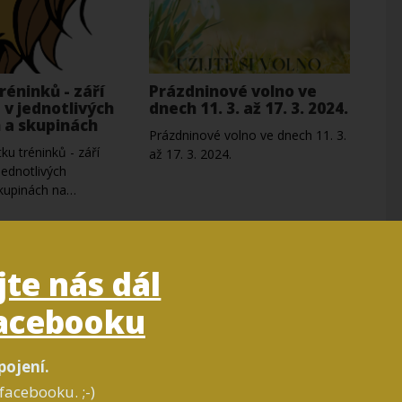
réninků - září
Prázdninové volno ve
 v jednotlivých
dnech 11. 3. až 17. 3. 2024.
h a skupinách
Prázdninové volno ve dnech 11. 3.
ku tréninků - září
až 17. 3. 2024.
ednotlivých
skupinách na…
jte nás dál
acebooku
pojení.
facebooku. ;-)