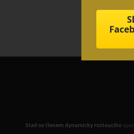
S
Faceb
Staň se členem
dynamicky
rostoucího
spor