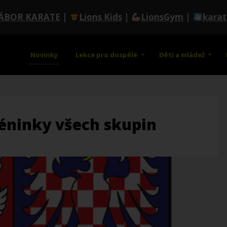
ÁBOR KARATE
|
Lions Kids
|
LionsGym
|
kara
Novinky
Lekce pro dospělé
Děti a mládež
tréninky všech skupin