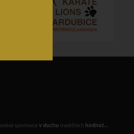
Všechny ORGANIZAČNÍ INFORMACE naleznete
na jednom místě zde
ovává sportovce
v duchu
tradičních
hodnot...