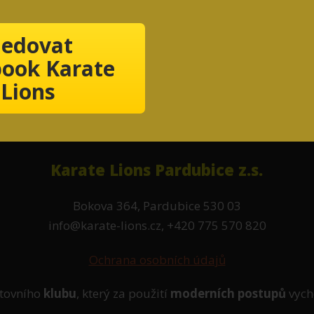
ledovat
ook Karate
Lions
Karate Lions Pardubice z.s.
Bokova 364, Pardubice 530 03
info@karate-lions.cz, +420 775 570 820
Ochrana osobních údajů
tovního
klubu
, který za použití
moderních postupů
vych