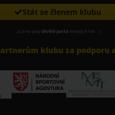
Stát se členem klubu
...a jsme taky
skvělá parta
mladých lidí. ;-)
rtnerům klubu za podporu a