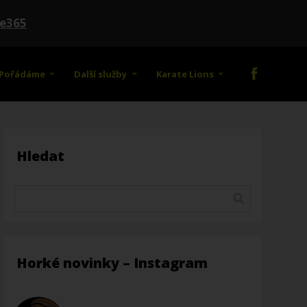
te365
Pořádáme
Další služby
Karate Lions
Hledat
Horké novinky – Instagram