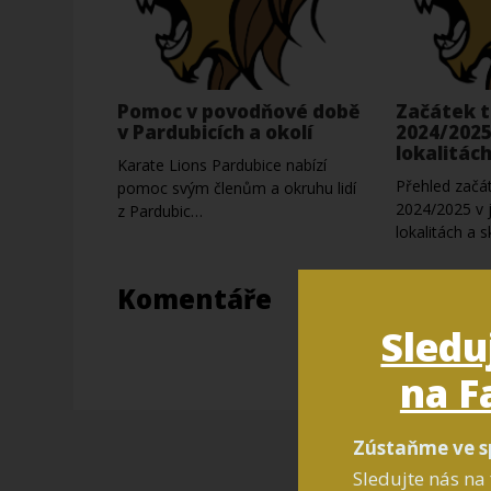
Pomoc v povodňové době
Začátek t
v Pardubicích a okolí
2024/2025
lokalitác
Karate Lions Pardubice nabízí
Přehled začát
pomoc svým členům a okruhu lidí
2024/2025 v j
z Pardubic…
lokalitách a 
Komentáře
Sledu
na F
Zústaňme ve s
Sledujte nás na 