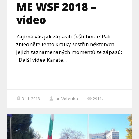
ME WSF 2018 –
video
Zajímá vás jak zápasili čeští borci? Pak
zhlédněte tento krátký sestřih některých
jejich zaznamenaných momentů ze zápasů:
Další videa Karate...
3.11. 2018
Jan Vobruba
2911x