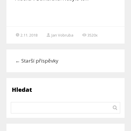
2.11. 2018
Jan Vobruba
3520x
←
Starší příspěvky
Hledat