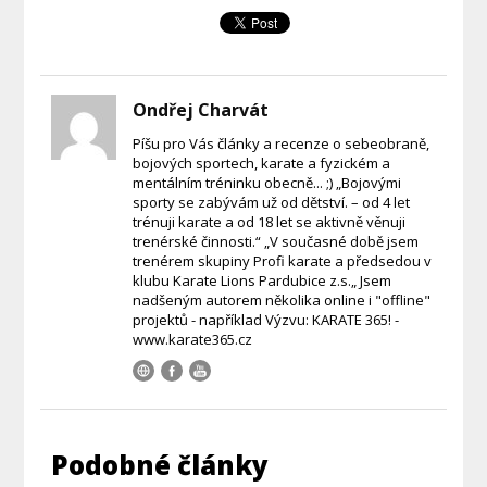
Ondřej Charvát
Píšu pro Vás články a recenze o sebeobraně,
bojových sportech, karate a fyzickém a
mentálním tréninku obecně... ;) „Bojovými
sporty se zabývám už od dětství. – od 4 let
trénuji karate a od 18 let se aktivně věnuji
trenérské činnosti.“ „V současné době jsem
trenérem skupiny Profi karate a předsedou v
klubu Karate Lions Pardubice z.s.„ Jsem
nadšeným autorem několika online i "offline"
projektů - například Výzvu: KARATE 365! -
www.karate365.cz
Podobné články