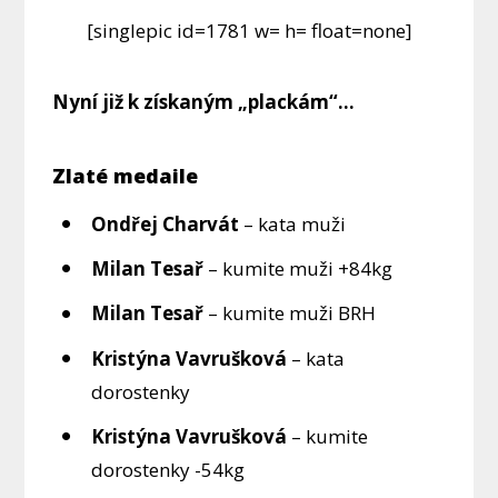
[singlepic id=1781 w= h= float=none]
Nyní již k získaným „plackám“…
Zlaté medaile
Ondřej Charvát
– kata muži
Milan Tesař
– kumite muži +84kg
Milan Tesař
– kumite muži BRH
Kristýna Vavrušková
– kata
dorostenky
Kristýna Vavrušková
– kumite
dorostenky -54kg