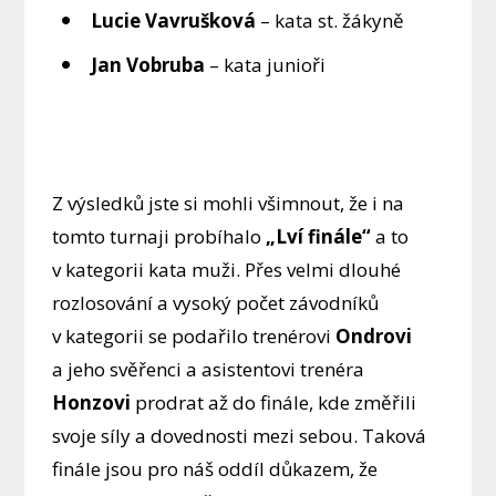
Lucie Vavrušková
– kata st. žákyně
Jan Vobruba
– kata junioři
Z výsledků jste si mohli všimnout, že i na
tomto turnaji probíhalo
„Lví finále“
a to
v kategorii kata muži. Přes velmi dlouhé
rozlosování a vysoký počet závodníků
v kategorii se podařilo trenérovi
Ondrovi
a jeho svěřenci a asistentovi trenéra
Honzovi
prodrat až do finále, kde změřili
svoje síly a dovednosti mezi sebou. Taková
finále jsou pro náš oddíl důkazem, že