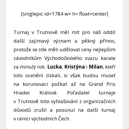
[singlepic id=1784 w= h= float=center]
Turnaj v Trutnově měl mít pro náš oddíl
další zajímavý význam a pěkný přínos,
protože se zde měli udělovat ceny nejlepším
závodníkům Východočeského svazu karate
za minulý rok.
Lucka
,
Kristýna
i
Milan
, kteří
toto ocenění získali, si však budou muset
na korunovaci počkat až na Grand Prix
Hradec Králové. Pořadatel turnaje
v Trutnově toto vyhlašování z organizačních
důvodů zrušil a posunul na další turnaj
v rámci východních Čech.