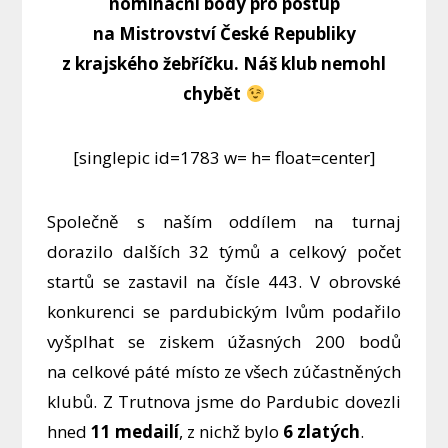
nominační body pro postup
na Mistrovství České Republiky
z krajského žebříčku. Náš klub nemohl
chybět
[singlepic id=1783 w= h= float=center]
Společně s naším oddílem na turnaj
dorazilo dalších 32 týmů a celkový počet
startů se zastavil na čísle 443. V obrovské
konkurenci se pardubickým lvům podařilo
vyšplhat se ziskem úžasných 200 bodů
na celkové páté místo ze všech zúčastněných
klubů. Z Trutnova jsme do Pardubic dovezli
hned
11 medailí
, z nichž bylo
6 zlatých
.