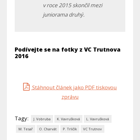
v roce 2015 skončil mezi
juniorama druhý.
Podívejte se na fotky z VC Trutnova
2016
Stáhnout článek jako PDF tiskovou
zprávu
Tagy:
J. Vobruba
K. Vavrušková
L. Vavrušková
M. Tesař
O. Charvát
P. Trličík
VC Trutnov