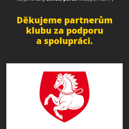
Děkujeme partnerům
klubu za podporu
a spolupráci.