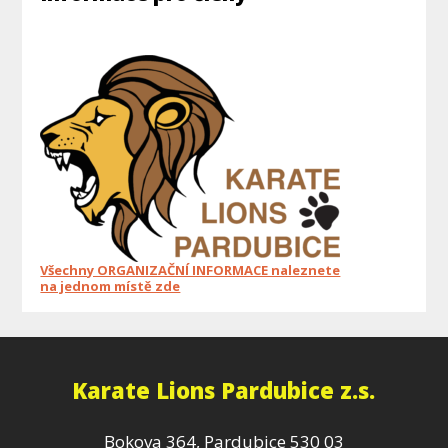
Všechny ORGANIZAČNÍ INFORMACE naleznete
na jednom místě zde
Karate Lions Pardubice z.s.
Bokova 364, Pardubice 530 03