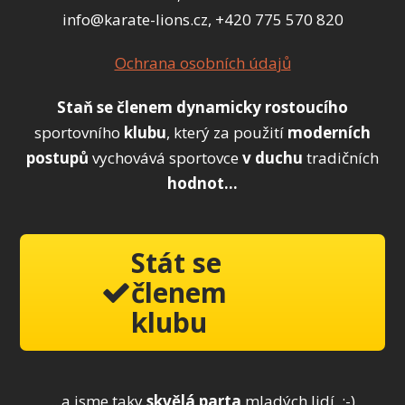
info@karate-lions.cz, +420 775 570 820
Ochrana osobních údajů
Staň se členem
dynamicky
rostoucího
sportovního
klubu
, který za použití
moderních
postupů
vychovává sportovce
v duchu
tradičních
hodnot...
Stát se
členem
klubu
...a jsme taky
skvělá parta
mladých lidí. ;-)