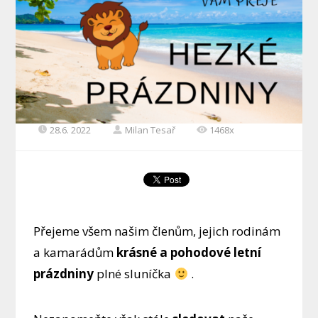
28.6. 2022
Milan Tesař
1468x
Přejeme všem našim členům, jejich rodinám
a kamarádům
krásné a pohodové letní
prázdniny
plné sluníčka
.