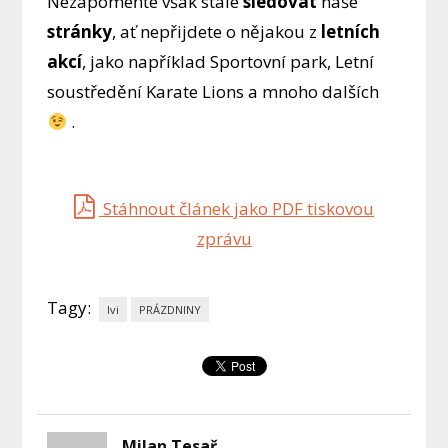
Nezapomeňte však stále
sledovat
naše
stránky
, ať nepřijdete o nějakou z
letních
akcí
, jako například Sportovní park, Letní
soustředění Karate Lions a mnoho dalších
.
Stáhnout článek jako PDF tiskovou
zprávu
Tagy:
lvi
PRÁZDNINY
Milan Tesař