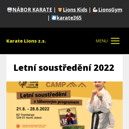
NÁBOR KARATE
|
Lions Kids
|
LionsGym
|
karate365
Karate Lions z.s.
MENU
Letní soustředění 2022