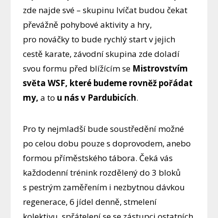
zde najde své – skupinu lvíčat budou čekat
převážně pohybové aktivity a hry,
pro nováčky to bude rychlý start v jejich
cestě karate, závodní skupina zde doladí
svou formu před blížícím se
Mistrovstvím
světa WSF, které budeme rovněž pořádat
my,
a to
u nás v
Pardubicích
.
Pro ty nejmladší bude soustředění možné
po celou dobu pouze s doprovodem, anebo
formou příměstského tábora. Čeká vás
každodenní trénink rozdělený do 3 bloků
s pestrým zaměřením i nezbytnou dávkou
regenerace, 6 jídel denně, stmelení
kolektivu, spřátelení se se zástupci ostatních