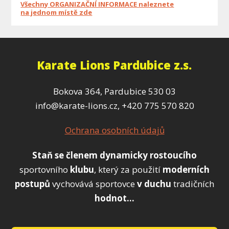
Všechny ORGANIZAČNÍ INFORMACE naleznete
na jednom místě zde
Karate Lions Pardubice z.s.
Bokova 364, Pardubice 530 03
info@karate-lions.cz, +420 775 570 820
Ochrana osobních údajů
Staň se členem
dynamicky
rostoucího
sportovního
klubu
, který za použití
moderních
postupů
vychovává sportovce
v duchu
tradičních
hodnot...