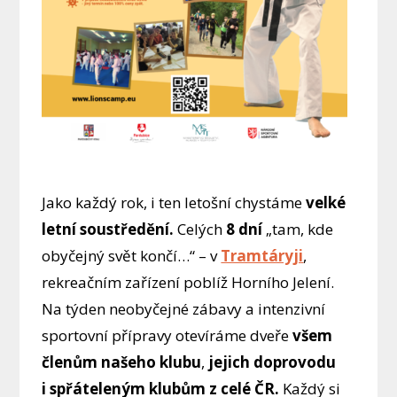
Jako každý rok, i ten letošní chystáme
velké
letní soustředění.
Celých
8 dní
„tam, kde
obyčejný svět končí…“ – v
Tramtáryji
,
rekreačním zařízení poblíž Horního Jelení.
Na týden neobyčejné zábavy a intenzivní
sportovní přípravy otevíráme dveře
všem
členům našeho klubu
,
jejich doprovodu
i spřáteleným klubům z celé ČR.
Každý si