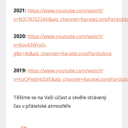
2021:
https://www.youtube.com/watch?
v=N3C9QSZ3AII&ab_channel=KarateLionsPardubi
2020:
https://www.youtube.com/watch?
v=6os43WnxS-
g&t=4s&ab_channel=KarateLionsPardubice
2019:
https://www.youtube.com/watch?
v=FpQPedmIZdE&ab_channel=KarateLionsPardub
Těšíme se na Vaši účast a skvěle strávený
čas v přátelské atmosféře