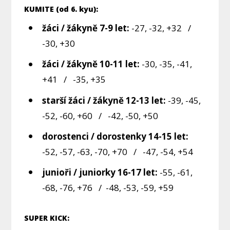
KUMITE (od 6. kyu):
žáci / žákyně 7-9 let:
-27, -32, +32 /
-30, +30
žáci / žákyně 10-11 let:
-30, -35, -41,
+41 / -35, +35
starší žáci / žákyně 12-13 let:
-39, -45,
-52, -60, +60 / -42, -50, +50
dorostenci / dorostenky 14-15 let:
-52, -57, -63, -70, +70 / -47, -54, +54
junioři / juniorky 16-17 let:
-55, -61,
-68, -76, +76 / -48, -53, -59, +59
SUPER KICK: