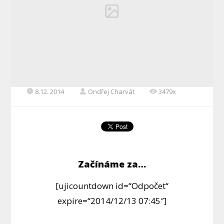
8.12. 2014
Ondřej Charvát
3479x
Začínáme za…
[ujicountdown id=“Odpočet“
expire=“2014/12/13 07:45″]