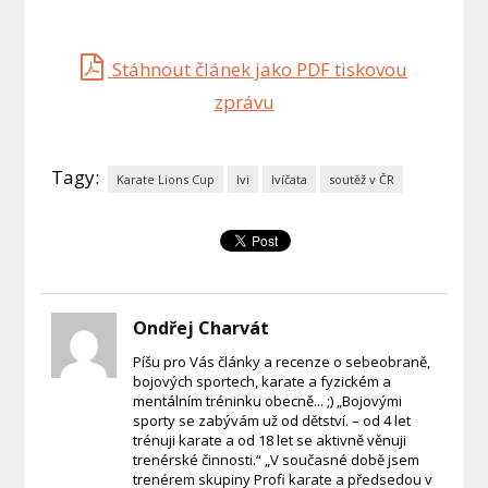
Stáhnout článek jako PDF tiskovou
zprávu
Tagy:
Karate Lions Cup
lvi
lvíčata
soutěž v ČR
Ondřej Charvát
Píšu pro Vás články a recenze o sebeobraně,
bojových sportech, karate a fyzickém a
mentálním tréninku obecně... ;) „Bojovými
sporty se zabývám už od dětství. – od 4 let
trénuji karate a od 18 let se aktivně věnuji
trenérské činnosti.“ „V současné době jsem
trenérem skupiny Profi karate a předsedou v