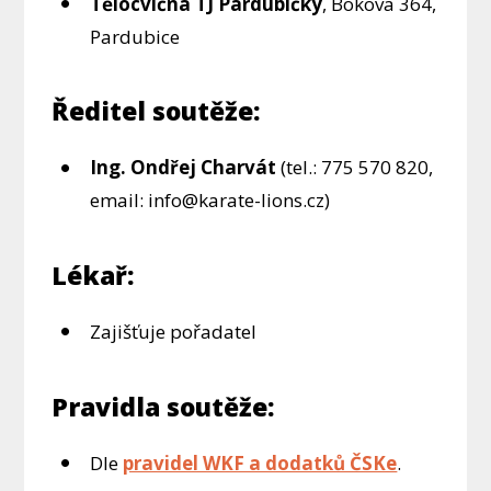
Tělocvična TJ Pardubičky
, Bokova 364,
Pardubice
Ředitel soutěže:
Ing. Ondřej Charvát
(tel.: 775 570 820,
email: info@karate-lions.cz)
Lékař:
Zajišťuje pořadatel
Pravidla soutěže:
Dle
pravidel WKF a dodatků ČSKe
.