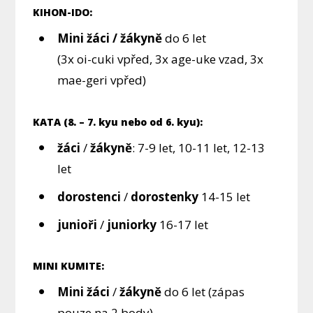
KIHON-IDO:
Mini žáci / žákyně
do 6 let
(3x oi-cuki vpřed, 3x age-uke vzad, 3x
mae-geri vpřed)
KATA (8. – 7. kyu nebo od 6. kyu):
žáci
/
žákyně
: 7-9 let, 10-11 let, 12-13
let
dorostenci
/
dorostenky
14-15 let
junioři
/
juniorky
16-17 let
MINI KUMITE:
Mini
žáci
/
žákyně
do 6 let (zápas
pouze na 2 body)