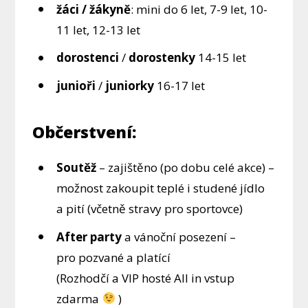
žáci / žákyně
: mini do 6 let, 7-9 let, 10-
11 let, 12-13 let
dorostenci
/
dorostenky
14-15 let
junioři
/
juniorky
16-17 let
Občerstvení:
Soutěž
– zajištěno (po dobu celé akce) –
možnost zakoupit teplé i studené jídlo
a pití (včetně stravy pro sportovce)
After party
a vánoční posezení –
pro pozvané a platící
(Rozhodčí a VIP hosté All in vstup
zdarma
)