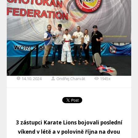
14.10. 2024
Ondřej Charvát
1945x
3 zástupci Karate Lions bojovali poslední
víkend v létě a v polovině října na dvou