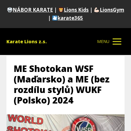
NÁBOR KARATE
|
Lions Kids
|
LionsGym
|
karate365
Karate Lions z.s.
MENU
ME Shotokan WSF
(Maďarsko) a ME (bez
rozdílu stylů) WUKF
(Polsko) 2024