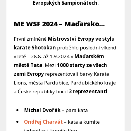
Evropských šampionátech.
ME WSF 2024 – Maďarsko…
První zmíněné
Mistrovství Evropy ve stylu
karate Shotokan
proběhlo poslední víkend
v létě – 28.8. až 1.9.2024 v
Maďarském
městě Tata
. Mezi
1000 starty ze všech
zemí Evropy
reprezentovali barvy Karate
Lions, města Pardubice, Pardubického kraje
a České republiky hned
3 reprezentanti
:
Michal Dvořák
– para kata
Ondřej Charvát
– kata a kumite
jednotlivci, kumite tým