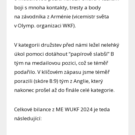
boji s mnoha kontakty, tresty a body
na závodníka z Arménie (vicemistr světa
v Olymp. organizaci WKF).
V kategorii družstev před námi ležel nelehký
úkol pomoci dotáhout “papírově slabší” B
tým na medailovou pozici, což se téměř
podařilo. V klíčovém zápasu jsme téměř
porazili (skóre 8:9) tým z Anglie, který
nakonec prošel až do finále celé kategorie.
Celkové bilance z ME WUKF 2024 je teda
následující: