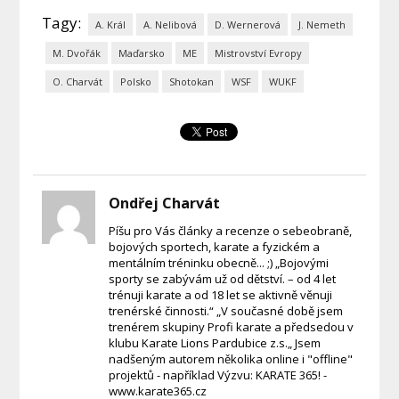
Tagy:
A. Král
A. Nelibová
D. Wernerová
J. Nemeth
M. Dvořák
Maďarsko
ME
Mistrovství Evropy
O. Charvát
Polsko
Shotokan
WSF
WUKF
Ondřej Charvát
Píšu pro Vás články a recenze o sebeobraně,
bojových sportech, karate a fyzickém a
mentálním tréninku obecně... ;) „Bojovými
sporty se zabývám už od dětství. – od 4 let
trénuji karate a od 18 let se aktivně věnuji
trenérské činnosti.“ „V současné době jsem
trenérem skupiny Profi karate a předsedou v
klubu Karate Lions Pardubice z.s.„ Jsem
nadšeným autorem několika online i "offline"
projektů - například Výzvu: KARATE 365! -
www.karate365.cz