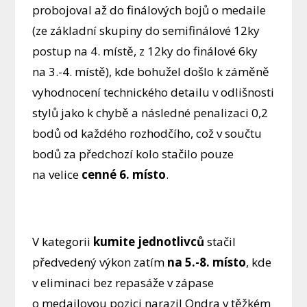
probojoval až do finálových bojů o medaile
(ze základní skupiny do semifinálové 12ky
postup na 4. místě, z 12ky do finálové 6ky
na 3.-4. místě), kde bohužel došlo k záměně
vyhodnocení technického detailu v odlišnosti
stylů jako k chybě a následné penalizaci 0,2
bodů od každého rozhodčího, což v součtu
bodů za předchozí kolo stačilo pouze
na velice
cenné 6. místo
.
V kategorii
kumite jednotlivců
stačil
předvedený výkon zatím
na 5.-8. místo
, kde
v eliminaci bez repasáže v zápase
o medailovou pozici narazil Ondra v těžkém