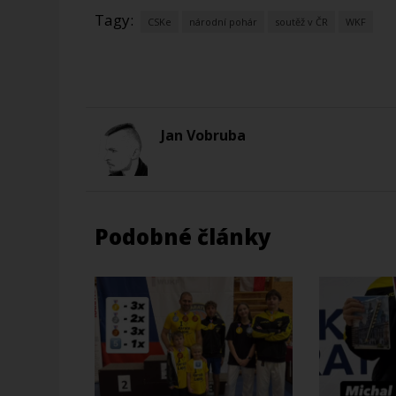
Tagy:
CSKe
národní pohár
soutěž v ČR
WKF
Jan Vobruba
Podobné články