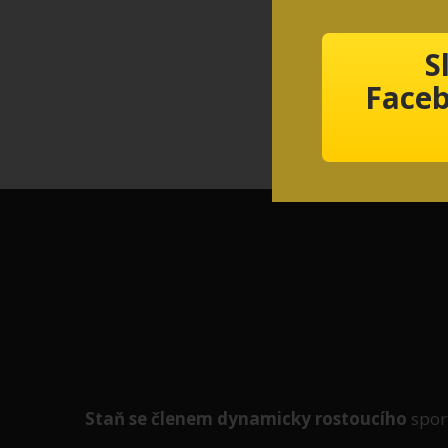
S
Faceb
Staň se členem
dynamicky
rostoucího
spor