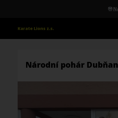
N
Karate Lions z.s.
Národní pohár Dubňa