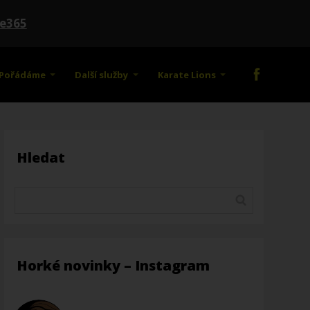
te365
Pořádáme
Další služby
Karate Lions
Hledat
Horké novinky – Instagram