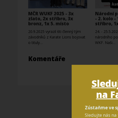
MČR WUKF 2025 - 3x
Národní p
zlato, 2x stříbro, 3x
- 2. kolo -
bronz, 1x 5. místo
stříbro, 1
20.9.2025 vyrazil 6ti členný tým
24. - 25.5.20
závodníků z Karate Lions bojovat
národního po
o tituly…
WKF. Naši…
Komentáře
Sledu
na F
Zústaňme ve s
Sledujte nás na 