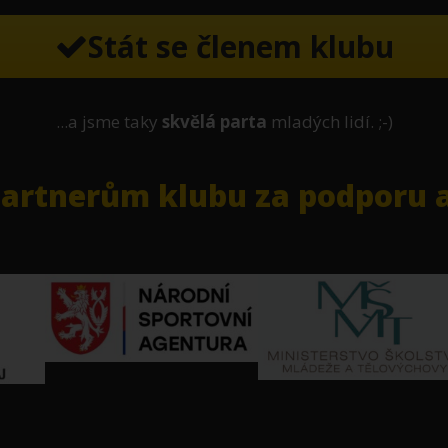
Stát se členem klubu
...a jsme taky
skvělá parta
mladých lidí. ;-)
rtnerům klubu za podporu a