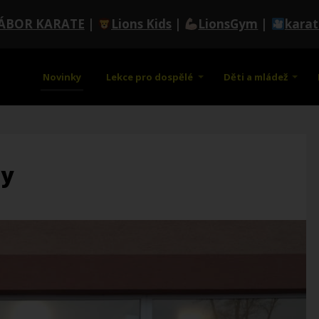
ÁBOR KARATE
|
Lions Kids
|
LionsGym
|
kara
Novinky
Lekce pro dospělé
Děti a mládež
ny