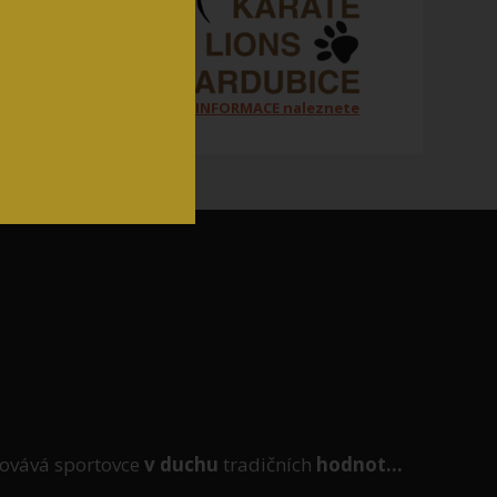
Všechny ORGANIZAČNÍ INFORMACE naleznete
na jednom místě zde
ovává sportovce
v duchu
tradičních
hodnot...