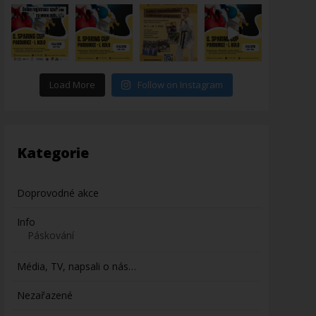
Load More
Follow on Instagram
Kategorie
Doprovodné akce
Info
Páskování
Média, TV, napsali o nás…
Nezařazené