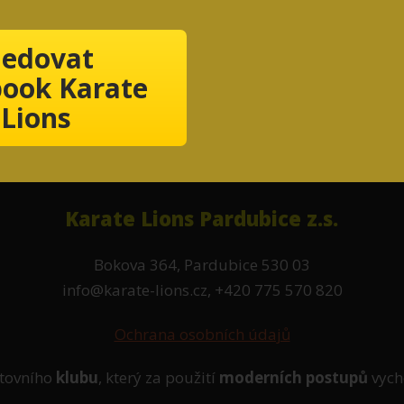
ledovat
ook Karate
Lions
Karate Lions Pardubice z.s.
Bokova 364, Pardubice 530 03
info@karate-lions.cz, +420 775 570 820
Ochrana osobních údajů
tovního
klubu
, který za použití
moderních postupů
vych