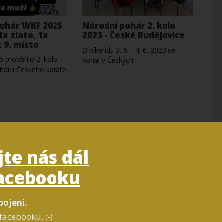
ohár WKF 2025
Národní pohár 2. kolo
 1x zlato, 1x
2023 - České Budějovice
x 9. místo
O víkendu 3. 6. - 4. 6. 2023 se
25 proběhlo 2. kolo
konal v Českých…
háru Českého karate
jte nás dál
acebooku
pojení.
facebooku. ;-)