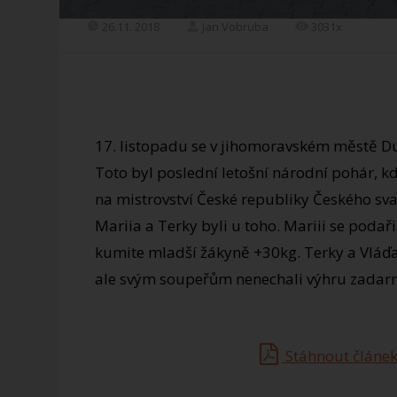
26.11. 2018
Jan Vobruba
3031x
17. listopadu se v jihomoravském městě D
Toto byl poslední letošní národní pohár, k
na mistrovství České republiky Českého sva
Mariia a Terky byli u toho. Mariii se podaři
kumite mladší žákyně +30kg. Terky a Vláďa
ale svým soupeřům nenechali výhru zadar
Stáhnout článek