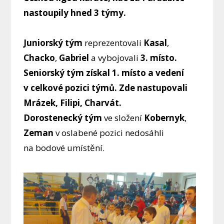
nastoupily hned 3 týmy.
Juniorský tým
reprezentovali
Kasal
,
Chacko
,
Gabriel
a vybojovali
3. místo.
Seniorský tým získal 1. místo a vedení
v celkové pozici týmů. Zde nastupovali
Mrázek, Filipi, Charvát.
Dorostenecký tým
ve složení
Kobernyk
,
Zeman
v oslabené pozici nedosáhli
na bodové umístění.