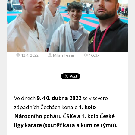
12.4. 2022
Milan Tesař
1663x
Ve dnech
9.-10. dubna 2022
se v severo-
západních Čechách konalo
1. kolo
Národního poháru ČSKe a 1. kolo České
ligy karate (soutěž kata a kumite týmů).