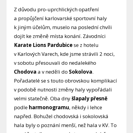
Z důvodu pro-uprchlických opatření
a propůjčení karlovarské sportovní haly
k jiným účelům, muselo na poslední chvíli
dojít ke změně místa konání. Závodníci
Karate Lions Pardubice
se z hotelu
v Karlových Varech, kde jsme strávili 2 noci,
v sobotu přesouvali do nedalekého
Chodova
a v neděli do
Sokolova
.
Pořadatelé se s touto obrovskou komplikací
v podobě nutnosti změny haly vypořádali
velmi statečně. Oba dny
šlapaly přesně
podle
harmonogramu
, někdy i lehce
napřed. Bohužel chodovská i sokolovská
hala byly o poznání menší, než hala v KV. To