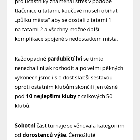
pro účastníky znamenal stres v podobě
tlačenice u tatami, koučové museli obíhat
„půlku města“ aby se dostali z tatami 1
na tatami 2 a všechny možné další
komplikace spojené s nedostatkem místa.
Každopádně
pardubičtí lvi
se tímto
nenechali nijak rozhodit a po velmi pěkných
výkonech jsme i s o dost slabší sestavou
oproti ostatním klubům skončili jen těsně
pod
10 nejlepšími kluby
z celkových 50
klubů.
Sobotní
část turnaje se věnovala kategoriím
od
dorostenců výše
. Černožluté