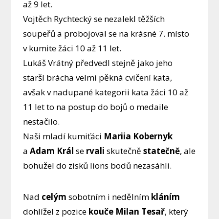
až 9 let.
Vojtěch Rychtecký se nezalekl těžších
soupeřů a probojoval se na krásné 7. místo
v kumite žáci 10 až 11 let.
Lukáš Vrátný předvedl stejně jako jeho
starší brácha velmi pěkná cvičení kata,
avšak v nadupané kategorii kata žáci 10 až
11 let to na postup do bojů o medaile
nestačilo.
Naši mladí kumiťáci
Mariia Kobernyk
a
Adam Král
se
rvali
skutečně
statečně
, ale
bohužel do zisků lions bodů nezasáhli.
Nad
celým
sobotním i nedělním
kláním
dohlížel z pozice
kouče Milan Tesař
, který