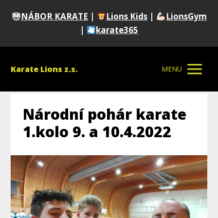
NÁBOR KARATE
|
Lions Kids
|
LionsGym
|
karate365
Karate Lions z.s.
MENU
Národní pohár karate
1.kolo 9. a 10.4.2022