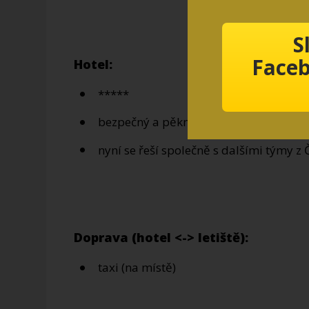
S
Faceb
Hotel:
*****
bezpečný a pěkný hotel co nejblíže hal
nyní se řeší společně s dalšími týmy z 
Doprava (hotel <-> letiště):
taxi (na místě)