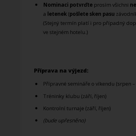
Nominaci potvrďte
prosím všichni
ne
a
letenek
(
pošlete sken pasu
závodník
(Stejný termín platí i pro případný do
ve stejném hotelu.)
Příprava na výjezd:
Přípravné semináře o víkendu (srpen – p
Tréninky klubu (září, říjen)
Kontrolní turnaje (září, říjen)
(bude upřesněno)