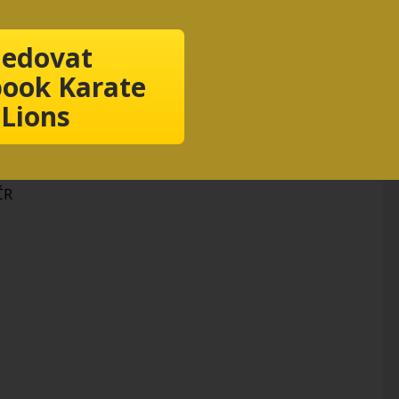
ledovat
ook Karate
Lions
y
ČR