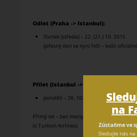
Odlet (Praha -> Istanbul):
čtvrtek (středa) – 22. (21.) 10. 2015
(přesný den se nyní řeší – kvůli oficiální
Přílet (Istanbul -> Praha):
Sledu
pondělí – 26. 10. 2015
na F
Přímý let – bez mezipřistání (nad bezpečn
Zústaňme ve s
(s Turkish Airlines)
Sledujte nás na 