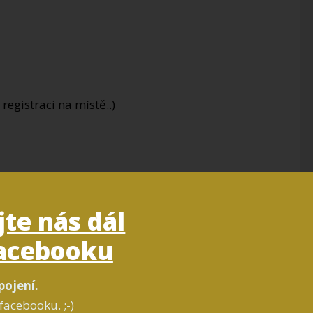
 registraci na místě..)
jte nás dál
acebooku
ým prostorem)
pojení.
facebooku. ;-)