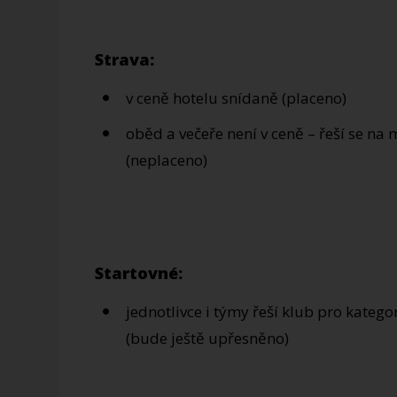
Strava:
v ceně hotelu snídaně (placeno)
oběd a večeře není v ceně – řeší se n
(neplaceno)
Startovné:
jednotlivce i týmy řeší klub pro kateg
(bude ještě upřesněno)