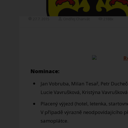
27.7. 2015
Ondřej Charvát
2188x
Nominace:
Jan Vobruba, Milan Tesař, Petr Ducheče
Lucie Vavrušková, Kristýna Vavrušková
Placený výjezd (hotel, letenka, startovn
V případě výrazně neodpovídajícího př
samoplátce.