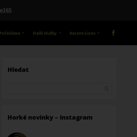
te365
Pořádáme
Další služby
Karate Lions
Hledat
Horké novinky – Instagram