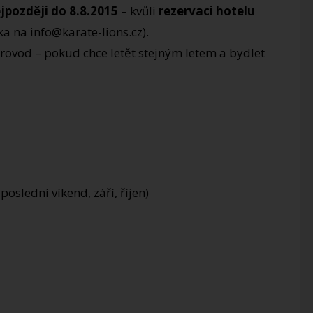
jpozději do 8.8.2015
– kvůli
rezervaci hotelu
a na info@karate-lions.cz).
provod – pokud chce letět stejným letem a bydlet
oslední víkend, září, říjen)