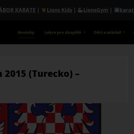
ÁBOR KARATE
|
Lions Kids
|
LionsGym
|
kara
Novinky
Lekce pro dospělé
Děti a mládež
 2015 (Turecko) –