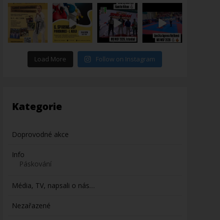
Load More
Follow on Instagram
Kategorie
Doprovodné akce
Info
Páskování
Média, TV, napsali o nás…
Nezařazené