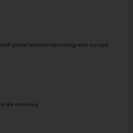
a místě (podle časového harmonogramu turnaje)
orie dle nominace