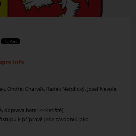
k, Ondřej Charvát, Radek Netolický, Josef Nevole,
é, doprava hotel <->letiště).
ístupu k přípravě jede závodník jako