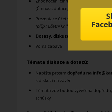
Zhodnocení činnosti klubu v roce 2014
(Činnost, dotace, rozpočet, tréninky,…)
S
Prezentace účetního přehledu klubu z
Faceb
(příp.: účetní kniha na vyžádání k nahléd
Dotazy, diskuze
Volná zábava
Témata diskuze a dotazů:
Napište prosím
dopředu na info@kar
k diskuzi na závěr
Témata zde budou vyvěšena dopředu, 
schůzky