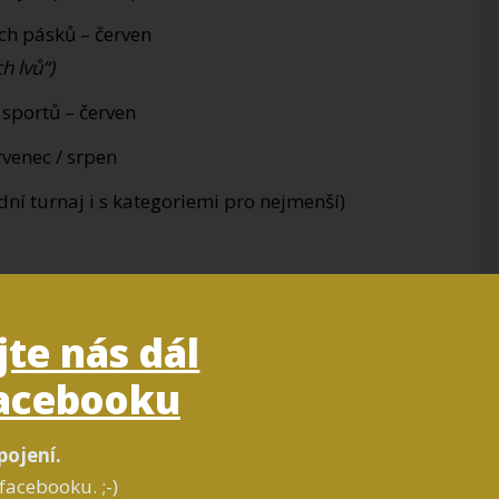
ch pásků – červen
h lvů“)
sportů – červen
rvenec / srpen
ní turnaj i s kategoriemi pro nejmenší)
 a možnost individuální přípravy…
jte nás dál
zen 2016?
acebooku
le nesmeji jit vsichni za karatisty :-D)
pojení.
lubu
facebooku. ;-)