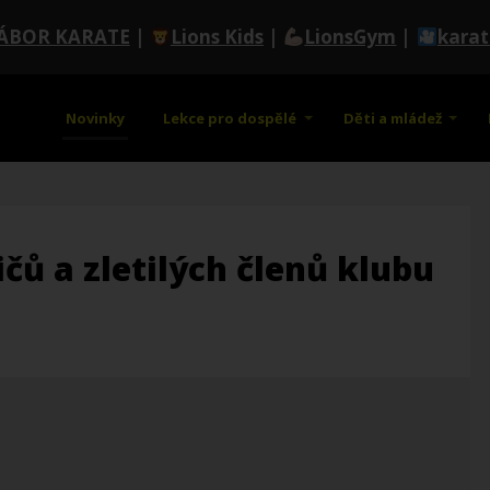
ÁBOR KARATE
|
Lions Kids
|
LionsGym
|
kara
Novinky
Lekce pro dospělé
Děti a mládež
ičů a zletilých členů klubu