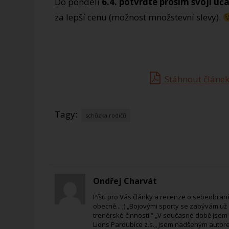
Do pondělí
6.4. potvrďte prosím svoji úč
za lepší cenu (možnost množstevní slevy).
Stáhnout článek
Tagy:
schůzka rodičů
Ondřej Charvát
Píšu pro Vás články a recenze o sebeobraně
obecně... ;) „Bojovými sporty se zabývám už od
trenérské činnosti.“ „V současné době jsem
Lions Pardubice z.s.„ Jsem nadšeným autorem