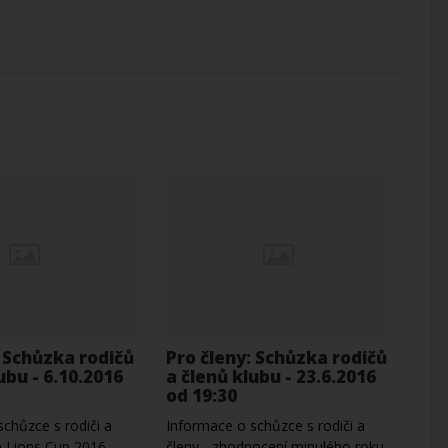
: Schůzka rodičů
Pro členy: Schůzka rodičů
ubu - 6.10.2016
a členů klubu - 23.6.2016
od 19:30
chůzce s rodiči a
Informace o schůzce s rodiči a
e Lions Cup 2016,…
členy - zhodnocení minulého roku,