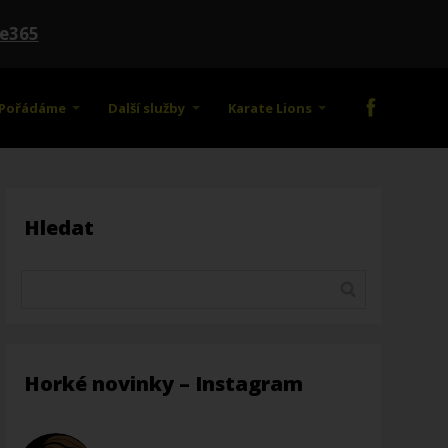
te365
Pořádáme
Další služby
Karate Lions
Hledat
Horké novinky – Instagram