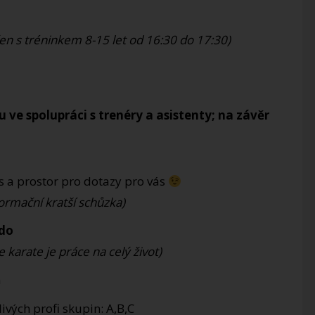
en s tréninkem 8-15 let od 16:30 do 17:30)
ve spolupráci s trenéry a asistenty; na závěr
s a prostor pro dotazy pro vás
informační kratší schůzka)
-do
e karate je práce na celý život)
n
ivých profi skupin: A,B,C