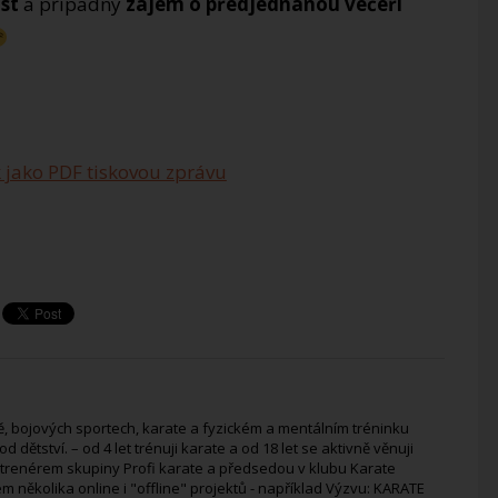
ast
a případný
zájem o předjednanou večeři
 jako PDF tiskovou zprávu
, bojových sportech, karate a fyzickém a mentálním tréninku
 dětství. – od 4 let trénuji karate a od 18 let se aktivně věnuji
 trenérem skupiny Profi karate a předsedou v klubu Karate
 několika online i "offline" projektů - například Výzvu: KARATE