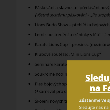
Páskování a slavnostní předávání nový
(včetně systému páskování – „Po stopác
Lions Budo Show – přehlídka bojových 
Letní soustředění a tréninky v létě – če
Karate Lions Cup – prosinec (mezinárod
Klubové soutěže: „Mini Lions Cup“
Semináře karate, sebeobrany a další
Soukromé hodiny – „doučování“ karate
Sledu
Ples bojových sportů – leden/únor/bře
na F
(+karneval pro deti predtim odpoledne…a
Zústaňme ve s
Školení nových trenérů a asistentů v k
Sledujte nás na 