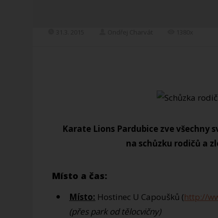
31.3. 2015
Ondřej Charvát
1380x
Karate Lions Pardubice zve všechny své
na schůzku rodičů a zle
Místo a čas:
Místo:
Hostinec U Capoušků (
http://w
(přes park od tělocvičny)