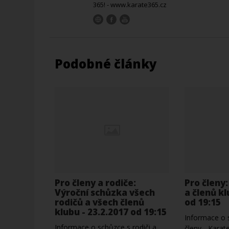
365! - www.karate365.cz
Podobné články
Pro členy a rodiče:
Pro členy
Výroční schůzka všech
a členů kl
rodičů a všech členů
od 19:15
klubu - 23.2.2017 od 19:15
Informace o s
Informace o schůzce s rodiči a
členy - Karat