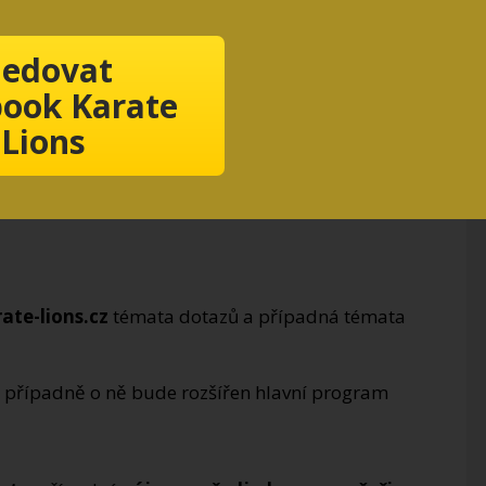
ledovat
a rok 2014
ook Karate
nutí)
Lions
ate-lions.cz
témata dotazů a případná témata
případně o ně bude rozšířen hlavní program