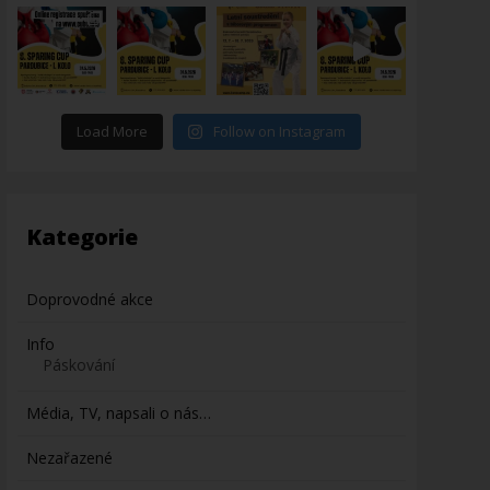
Load More
Follow on Instagram
Kategorie
Doprovodné akce
Info
Páskování
Média, TV, napsali o nás…
Nezařazené