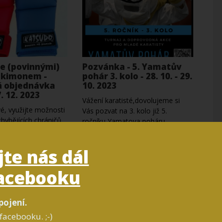
e (povinnými)
Pozvánka - 5. Yamatův
a kimonem -
pohár 3. kolo - 28. 10. - 29.
 objednávka
10. 2023
. 12. 2023
Vážení karatisté,dovolujeme si
é, využijte možnosti
Vás pozvat na 3. kolo již 5.
chybějících chráničů
ročníku Yamatova poháru –
ona na karate právě
turnaje pro mladé karatisty,…
b…
jte nás dál
acebooku
pojení.
facebooku. ;-)