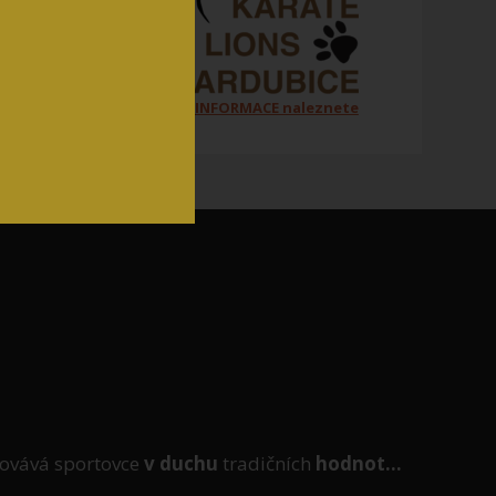
Všechny ORGANIZAČNÍ INFORMACE naleznete
na jednom místě zde
ovává sportovce
v duchu
tradičních
hodnot...