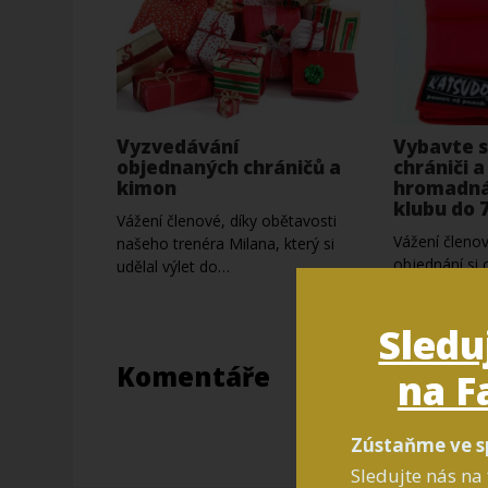
Vyzvedávání
Vybavte s
objednaných chráničů a
chrániči 
kimon
hromadná
klubu do 7
Vážení členové, díky obětavosti
Vážení členov
našeho trenéra Milana, který si
objednání si 
udělal výlet do…
a nového kim
teď. Jako klu
Sledu
Komentáře
na F
Zústaňme ve s
Sledujte nás na 