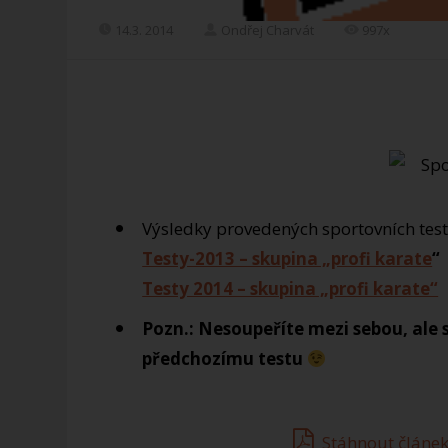
14.3. 2014
Ondřej Charvát
997x
Výsledky provedených sportovních test
Testy-2013 – skupina „profi karate
“
Testy 2014 – skupina „profi karate“
Pozn.: Nesoupeříte mezi sebou, ale 
předchozímu testu
Stáhnout článek