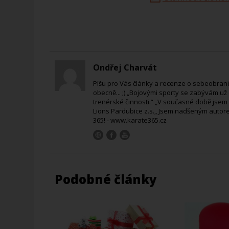
Ondřej Charvát
Píšu pro Vás články a recenze o sebeobraně
obecně... ;) „Bojovými sporty se zabývám už od
trenérské činnosti.“ „V současné době jsem
Lions Pardubice z.s.„ Jsem nadšeným autorem
365! - www.karate365.cz
Podobné články