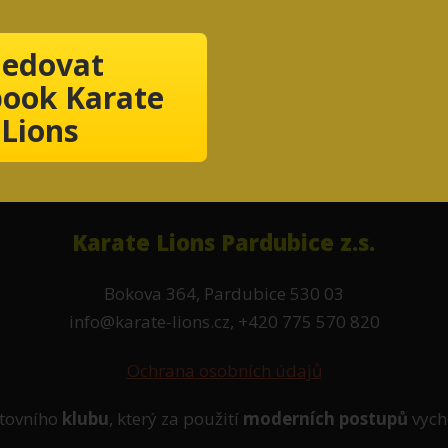
ledovat
ook Karate
Lions
Karate Lions Pardubice z.s.
Bokova 364, Pardubice 530 03
info@karate-lions.cz, +420 775 570 820
Ochrana osobních údajů
tovního
klubu
, který za použití
moderních postupů
vych