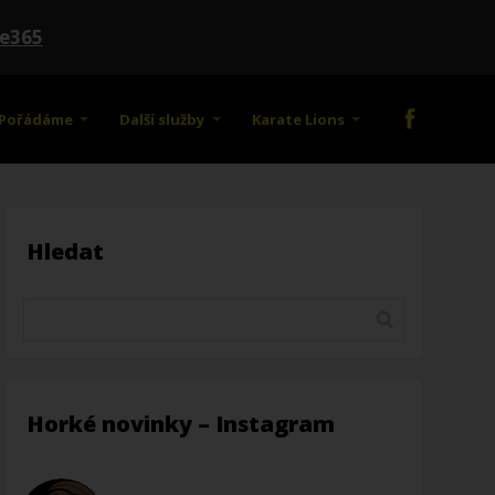
te365
Pořádáme
Další služby
Karate Lions
Hledat
Horké novinky – Instagram