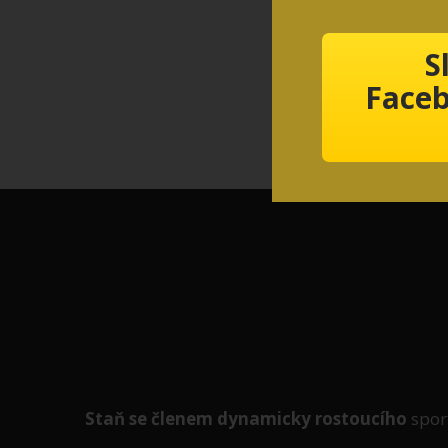
S
Faceb
Staň se členem
dynamicky
rostoucího
spor