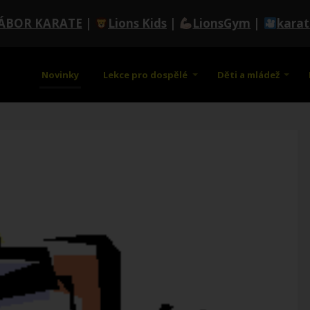
ÁBOR KARATE
|
Lions Kids
|
LionsGym
|
kara
Novinky
Lekce pro dospělé
Děti a mládež