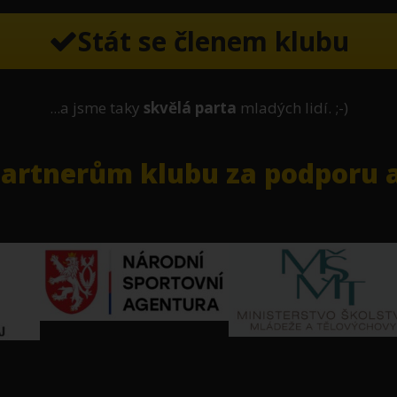
Stát se členem klubu
...a jsme taky
skvělá parta
mladých lidí. ;-)
rtnerům klubu za podporu a