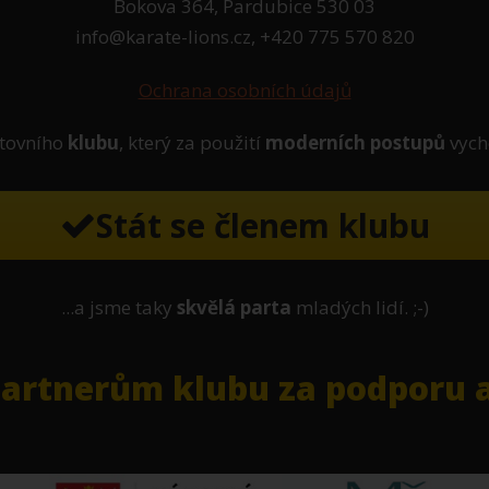
Bokova 364, Pardubice 530 03
info@karate-lions.cz, +420 775 570 820
Ochrana osobních údajů
tovního
klubu
, který za použití
moderních postupů
vych
Stát se členem klubu
...a jsme taky
skvělá parta
mladých lidí. ;-)
rtnerům klubu za podporu a