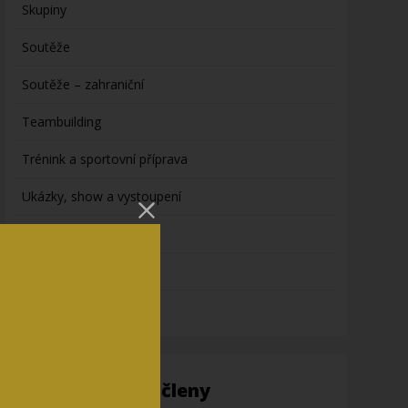
Skupiny
Soutěže
Soutěže – zahraniční
Teambuilding
Trénink a sportovní příprava
Ukázky, show a vystoupení
Videa ze světa karate
vybavení
výživa
Informace pro členy