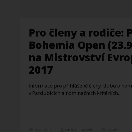
Pro členy a rodiče: 
Bohemia Open (23.9.
na Mistrovství Evr
2017
Informace pro přihlášené členy klubu o nomi
v Pardubicích a nominačních kritériích.
18.9. 2017
Ondřej Charvát
2453x