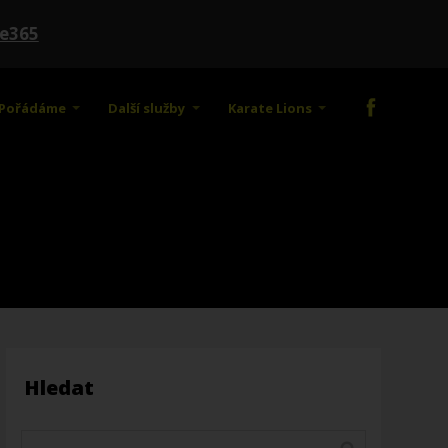
te365
Pořádáme
Další služby
Karate Lions
Hledat