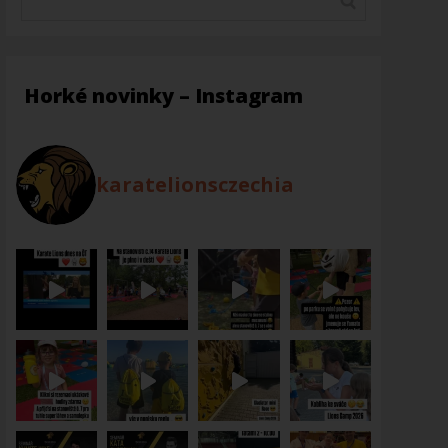
Horké novinky – Instagram
karatelionsczechia