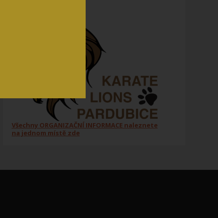
Všechny ORGANIZAČNÍ INFORMACE naleznete
na jednom místě zde