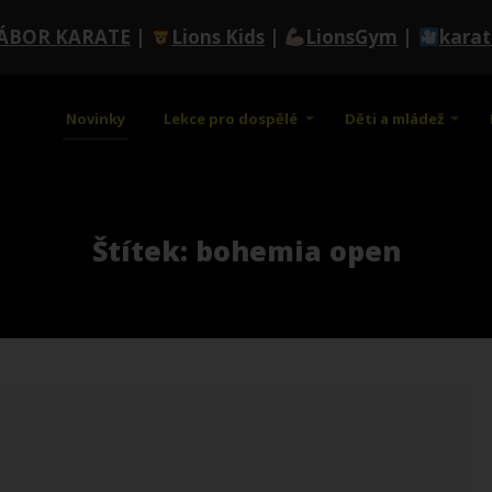
ÁBOR KARATE
|
Lions Kids
|
LionsGym
|
kara
Novinky
Lekce pro dospělé
Děti a mládež
Štítek: bohemia open