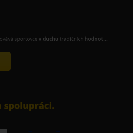
ovává sportovce
v duchu
tradičních
hodnot...
 spolupráci.