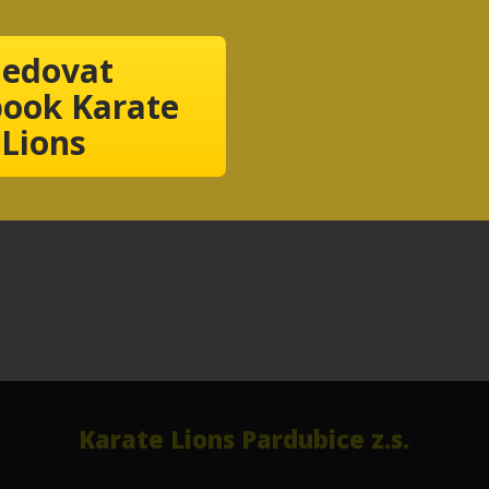
ledovat
ook Karate
Lions
Karate Lions Pardubice z.s.