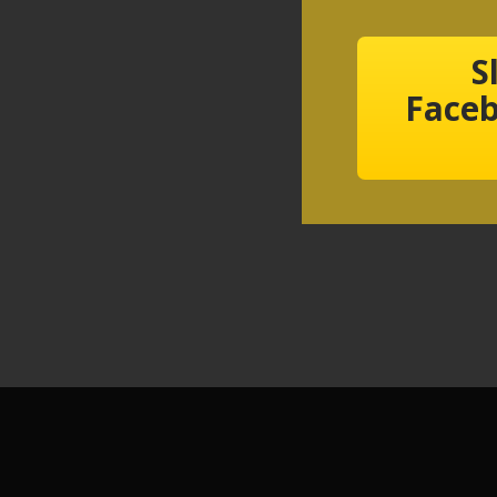
S
Faceb