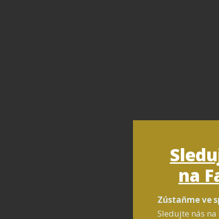
Sledu
na F
Zústaňme ve s
Sledujte nás na 