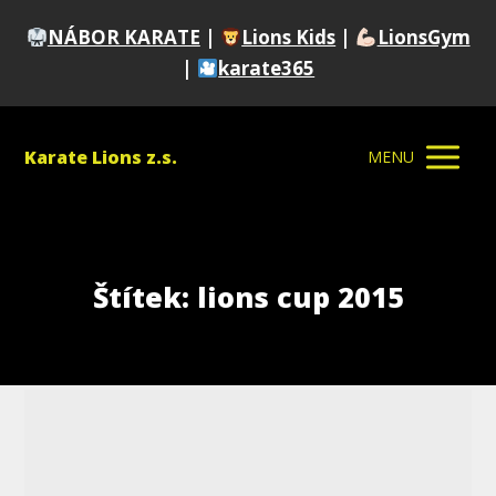
NÁBOR KARATE
|
Lions Kids
|
LionsGym
|
karate365
Karate Lions z.s.
MENU
Štítek: lions cup 2015