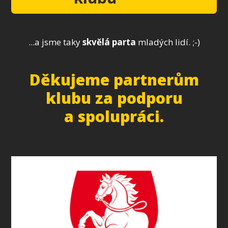
...a jsme taky
skvělá parta
mladých lidí. ;-)
Děkujeme partnerům
klubu za podporu
a spolupráci.