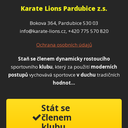
Karate Lions Pardubice z.s.
Bokova 364, Pardubice 530 03
info@karate-lions.cz, +420 775 570 820
Ochrana osobních údajů
Staň se členem
dynamicky
rostoucího
sportovního
klubu
, který za použití
moderních
postupů
vychovává sportovce
v duchu
tradičních
hodnot...
Stát se
členem
klubu