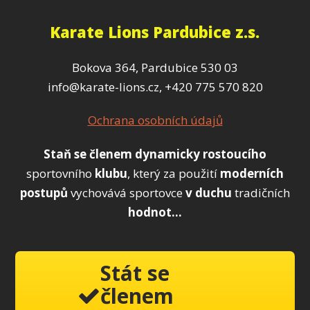
Karate Lions Pardubice z.s.
Bokova 364, Pardubice 530 03
info@karate-lions.cz, +420 775 570 820
Ochrana osobních údajů
Staň se členem
dynamicky
rostoucího
sportovního
klubu
, který za použití
moderních
postupů
vychovává sportovce
v duchu
tradičních
hodnot...
Stát se
členem