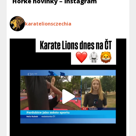
Horké novinky – Instagram
karatelionsczechia