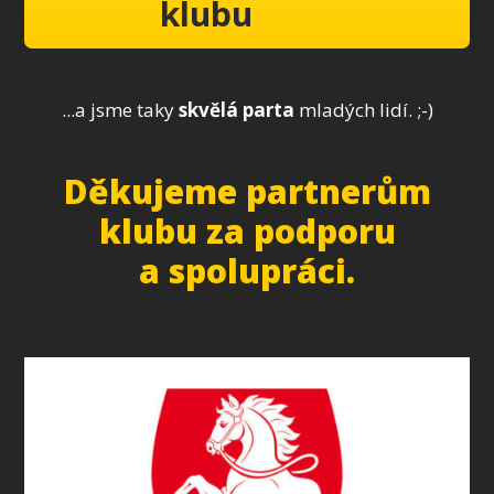
klubu
...a jsme taky
skvělá parta
mladých lidí. ;-)
Děkujeme partnerům
klubu za podporu
a spolupráci.