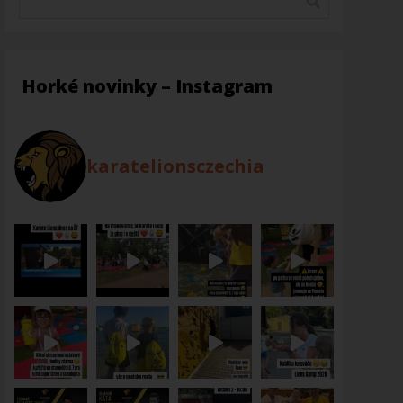
Horké novinky – Instagram
karatelionsczechia