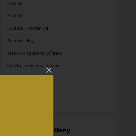
Skupiny
Soutěže
Soutěže – zahraniční
Teambuilding
Trénink a sportovní příprava
Ukázky, show a vystoupení
Videa ze světa karate
vybavení
výživa
Informace pro členy