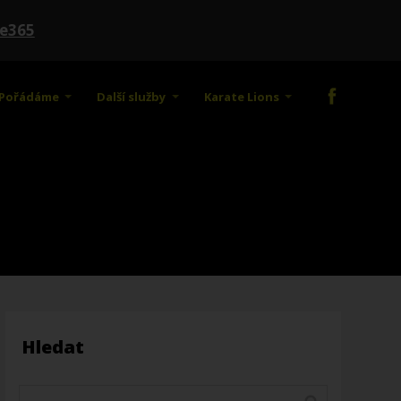
te365
Pořádáme
Další služby
Karate Lions
Hledat