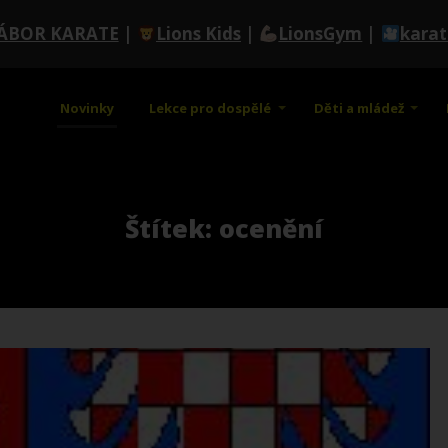
ÁBOR KARATE
|
Lions Kids
|
LionsGym
|
kara
Novinky
Lekce pro dospělé
Děti a mládež
Štítek: ocenění