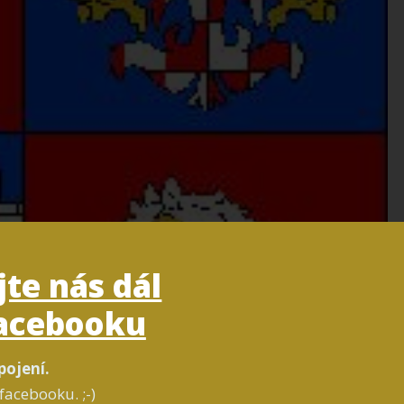
jte nás dál
acebooku
pojení.
facebooku. ;-)