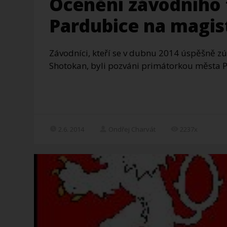
Ocenění závodního 
Pardubice na magis
Závodníci, kteří se v dubnu 2014 úspěšně zúč
Shotokan, byli pozváni primátorkou města P
2.6. 2014
Ondřej Charvát
2237x