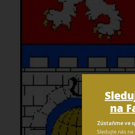
Sledu
na F
Zústaňme ve s
Sledujte nás na 