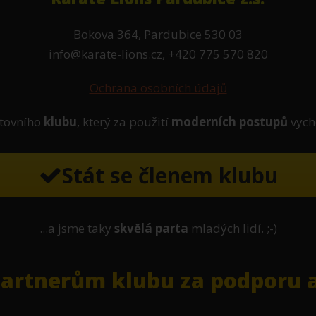
Bokova 364, Pardubice 530 03
info@karate-lions.cz, +420 775 570 820
Ochrana osobních údajů
tovního
klubu
, který za použití
moderních postupů
vych
Stát se členem klubu
...a jsme taky
skvělá parta
mladých lidí. ;-)
rtnerům klubu za podporu a