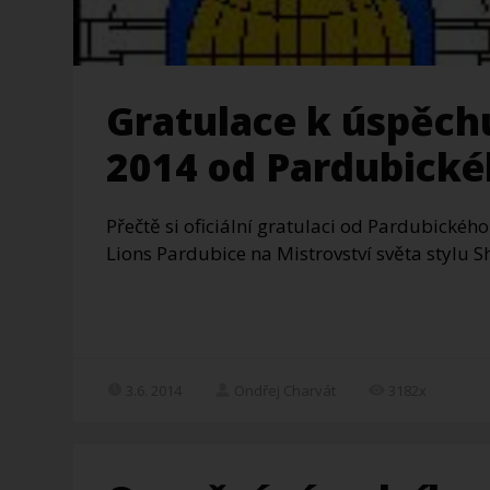
Gratulace k úspěch
2014 od Pardubické
Přečtě si oficiální gratulaci od Pardubickéh
Lions Pardubice na Mistrovství světa stylu 
3.6. 2014
Ondřej Charvát
3182x