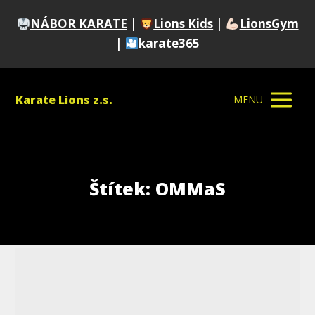
NÁBOR KARATE
|
Lions Kids
|
LionsGym
|
karate365
Karate Lions z.s.
MENU
Štítek: OMMaS