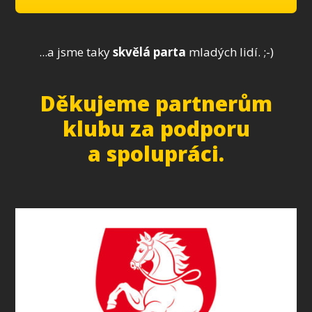
...a jsme taky
skvělá parta
mladých lidí. ;-)
Děkujeme partnerům
klubu za podporu
a spolupráci.