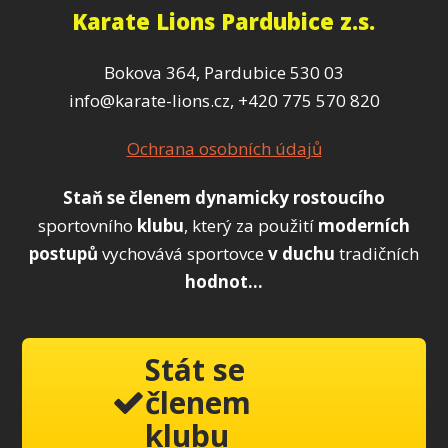
Karate Lions Pardubice z.s.
Bokova 364, Pardubice 530 03
info@karate-lions.cz, +420 775 570 820
Ochrana osobních údajů
Staň se členem
dynamicky
rostoucího
sportovního
klubu
, který za použití
moderních
postupů
vychovává sportovce
v duchu
tradičních
hodnot...
Stát se
členem
klubu