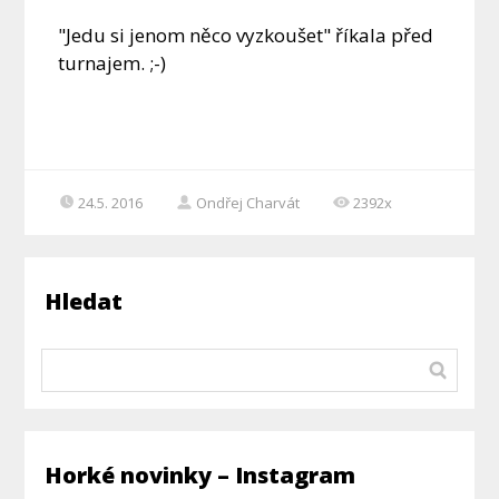
"Jedu si jenom něco vyzkoušet" říkala před
turnajem. ;-)
24.5. 2016
Ondřej Charvát
2392x
Hledat
Horké novinky – Instagram