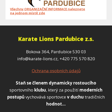
Všechny ORGANIZAČNÍ INFORMACE naleznete
na jednom místě zde
Karate Lions Pardubice z.s.
Bokova 364, Pardubice 530 03
info@karate-lions.cz, +420 775 570 820
Ochrana osobních údajů
Staň se členem
dynamicky
rostoucího
sportovního
klubu
, který za použití
moderních
postupů
vychovává sportovce
v duchu
tradičních
hodnot...