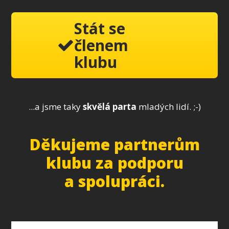
Stát se
členem
klubu
...a jsme taky
skvělá parta
mladých lidí. ;-)
Děkujeme partnerům
klubu za podporu
a spolupráci.