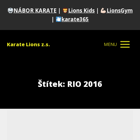
NÁBOR KARATE
|
Lions Kids
|
LionsGym
|
karate365
Karate Lions z.s.
MENU
Štítek: RIO 2016