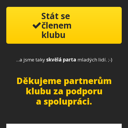
Stát se
členem
klubu
...a jsme taky
skvělá parta
mladých lidí. ;-)
Děkujeme partnerům
klubu za podporu
a spolupráci.