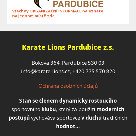
Všechny ORGANIZAČNÍ INFORMACE naleznete
na jednom místě zde
Karate Lions Pardubice z.s.
Bokova 364, Pardubice 530 03
info@karate-lions.cz, +420 775 570 820
Ochrana osobních údajů
Staň se členem
dynamicky
rostoucího
sportovního
klubu
, který za použití
moderních
postupů
vychovává sportovce
v duchu
tradičních
hodnot...