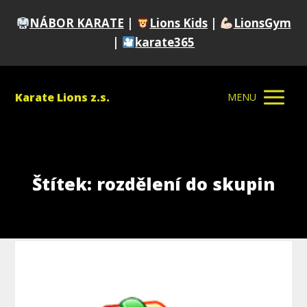
NÁBOR KARATE
|
Lions Kids
|
LionsGym
|
karate365
Karate Lions z.s.
MENU
Štítek: rozdělení do skupin