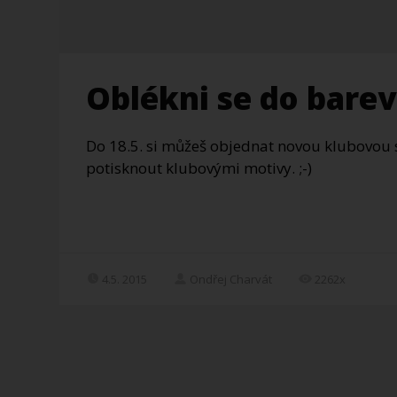
Oblékni se do bare
Do 18.5. si můžeš objednat novou klubovou s
potisknout klubovými motivy. ;-)
4.5. 2015
Ondřej Charvát
2262x