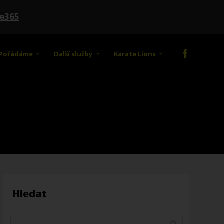
te365
Pořádáme
Další služby
Karate Lions
Hledat