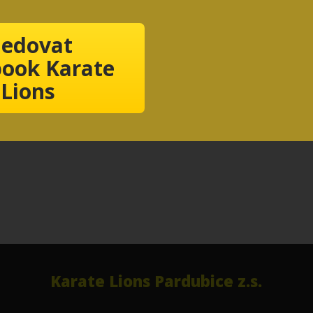
ledovat
ook Karate
Lions
Karate Lions Pardubice z.s.