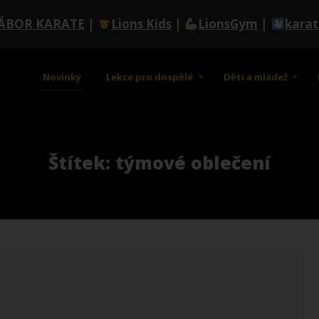
ÁBOR KARATE
|
Lions Kids
|
LionsGym
|
kara
Novinky
Lekce pro dospělé
Děti a mládež
Štítek: týmové oblečení