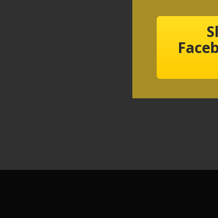
S
Faceb