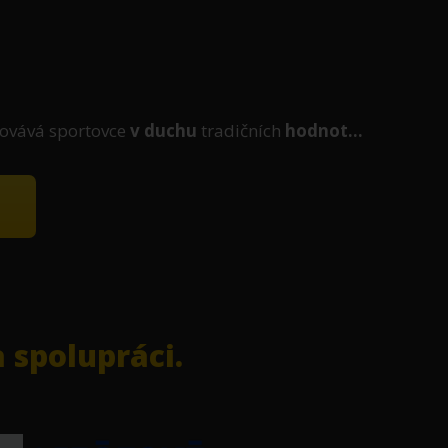
ovává sportovce
v duchu
tradičních
hodnot...
 spolupráci.