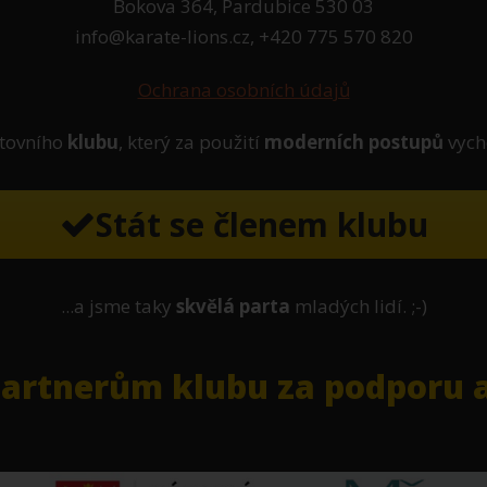
Bokova 364, Pardubice 530 03
info@karate-lions.cz, +420 775 570 820
Ochrana osobních údajů
tovního
klubu
, který za použití
moderních postupů
vych
Stát se členem klubu
...a jsme taky
skvělá parta
mladých lidí. ;-)
rtnerům klubu za podporu a