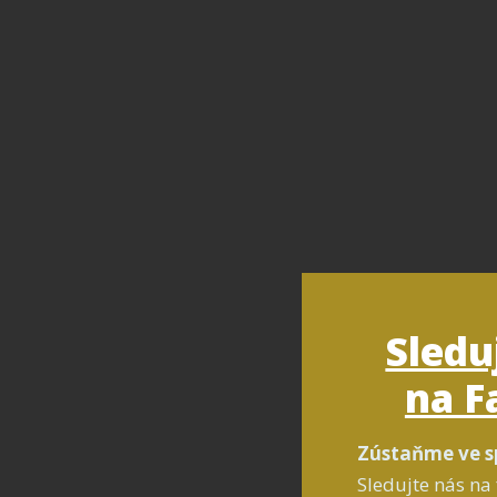
Sledu
na F
Zústaňme ve s
Sledujte nás na 