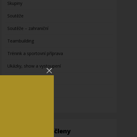
Skupiny
Soutěže
Soutěže – zahraniční
Teambuilding
Trénink a sportovní příprava
Ukázky, show a vystoupení
Videa ze světa karate
vybavení
výživa
Informace pro členy