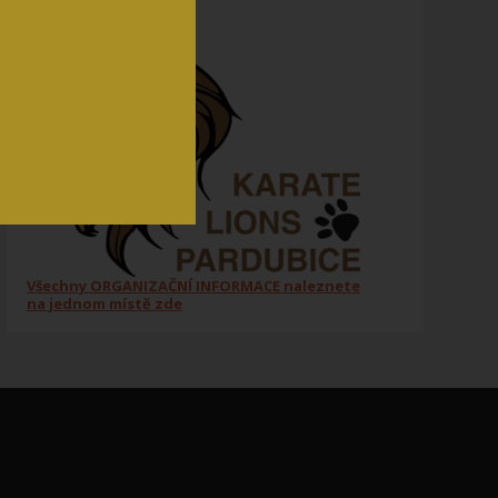
Všechny ORGANIZAČNÍ INFORMACE naleznete
na jednom místě zde