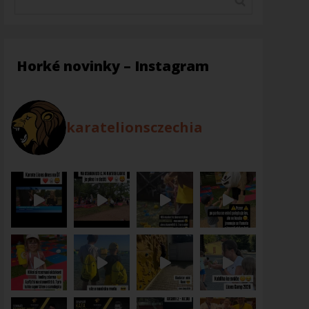
Horké novinky – Instagram
karatelionsczechia