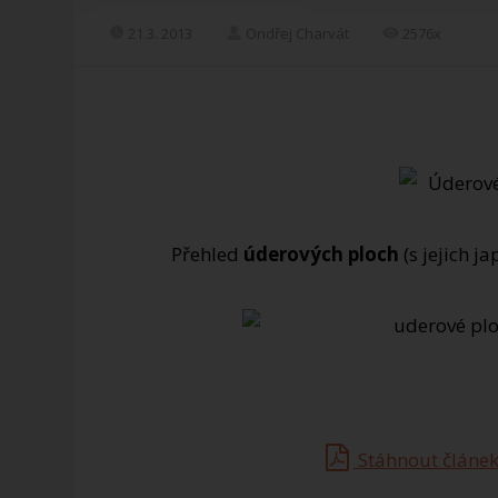
21.3. 2013
Ondřej Charvát
2576x
Přehled
úderových ploch
(s jejich j
Stáhnout článek