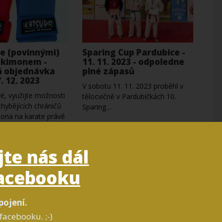
e (povinnými)
Sparing Cup Pardubice -
a kimonem -
11. 11. 2023 - odpoledne
 objednávka
plné zápasů
. 12. 2023
V sobotu 11. 11. 2023 proběhl v
é, využijte možnosti
tělocvičně v Pardubičkách 10.
chybějících chráničů
Sparing…
ona na karate právě
b…
jte nás dál
acebooku
pojení.
facebooku. ;-)