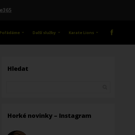
te365
Pořádáme
Další služby
Karate Lions
Hledat
Horké novinky – Instagram