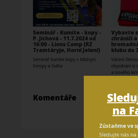
Seminář - Kumite - kopy -
Vybavte s
P. Jíchová - 11.7.2024 od
chrániči 
16:00 - Lions Camp (RZ
hromadná
Tramtáryje, Horní Jelení)
klubu do 7
Seminář kumite kopy s Mistryní
Vážení členov
Evropy a Světa
objednání si 
a nového kim
teď. Jako klu
Sledu
Komentáře
na F
Zústaňme ve s
Sledujte nás na 