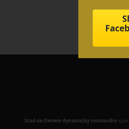
S
Faceb
Staň se členem
dynamicky
rostoucího
spor