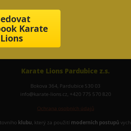
ledovat
ook Karate
Lions
Karate Lions Pardubice z.s.
Bokova 364, Pardubice 530 03
info@karate-lions.cz, +420 775 570 820
Ochrana osobních údajů
tovního
klubu
, který za použití
moderních postupů
vych