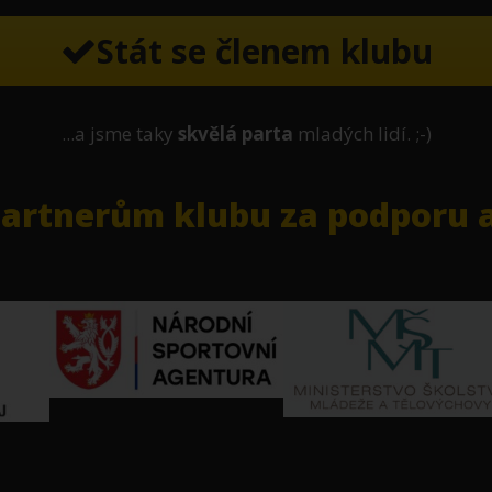
Stát se členem klubu
...a jsme taky
skvělá parta
mladých lidí. ;-)
rtnerům klubu za podporu a