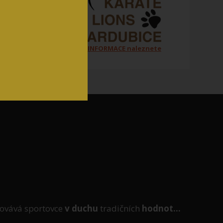
Všechny ORGANIZAČNÍ INFORMACE naleznete
na jednom místě zde
ovává sportovce
v duchu
tradičních
hodnot...