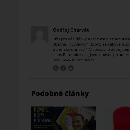
Ondřej Charvát
Píšu pro Vás články a recenze o sebeobraně
obecně... ;) „Bojovými sporty se zabývám už od
trenérské činnosti.“ „V současné době jsem
Lions Pardubice z.s.„ Jsem nadšeným autorem
365! - www.karate365.cz
Podobné články