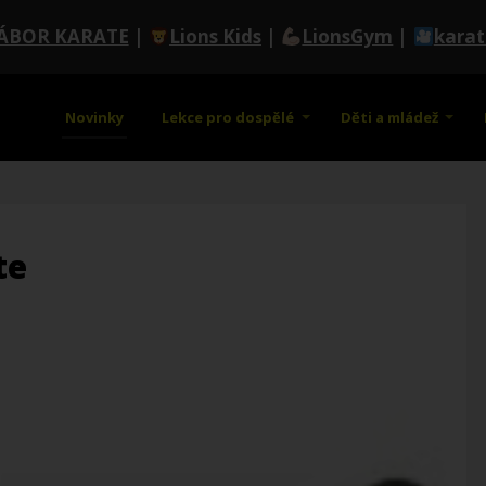
ÁBOR KARATE
|
Lions Kids
|
LionsGym
|
kara
Novinky
Lekce pro dospělé
Děti a mládež
te