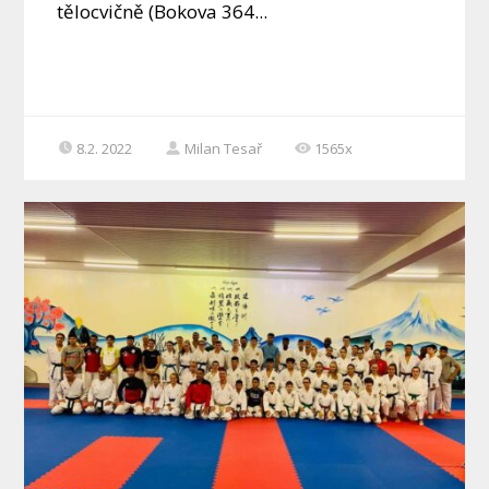
tělocvičně (Bokova 364...
8.2. 2022
Milan Tesař
1565x