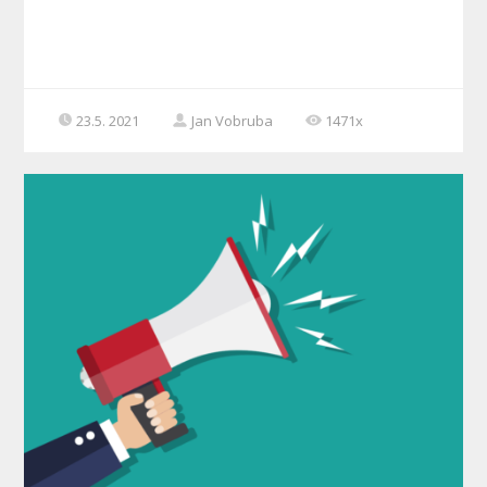
23.5. 2021
Jan Vobruba
1471x