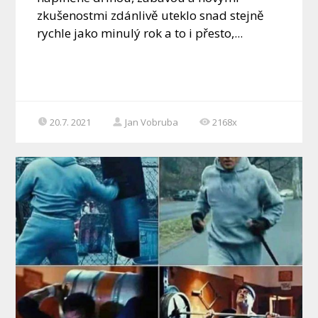
zkušenostmi zdánlivě uteklo snad stejně
rychle jako minulý rok a to i přesto,...
20.7. 2021
Jan Vobruba
2168x