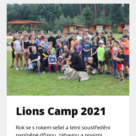
Lions Camp 2021
Rok se s rokem sešel a letní soustředění
naplněné dřinou, zábavou a novými