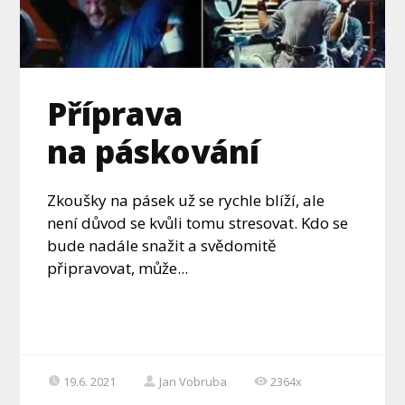
Příprava
na páskování
Zkoušky na pásek už se rychle blíží, ale
není důvod se kvůli tomu stresovat. Kdo se
bude nadále snažit a svědomitě
připravovat, může...
19.6. 2021
Jan Vobruba
2364x