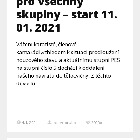
pro všechny
skupiny – start 11.
01. 2021
Vážení karatisté, členové,
kamarádi,vzhledem k situaci prodloužení
nouzového stavu a aktuálnímu stupni PES
na stupni číslo 5 dochází k oddálení
našeho návratu do tělocvičny. Z těchto
důvodů...
4.1. 2021
Jan Vobruba
2033x