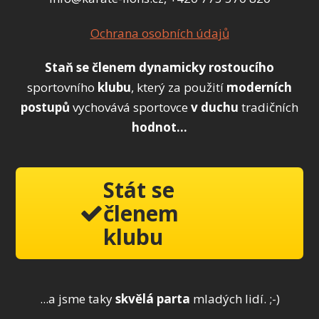
Ochrana osobních údajů
Staň se členem
dynamicky
rostoucího
sportovního
klubu
, který za použití
moderních
postupů
vychovává sportovce
v duchu
tradičních
hodnot...
Stát se
členem
klubu
...a jsme taky
skvělá parta
mladých lidí. ;-)