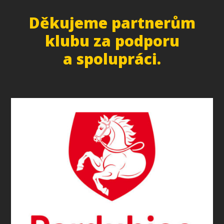
Děkujeme partnerům
klubu za podporu
a spolupráci.