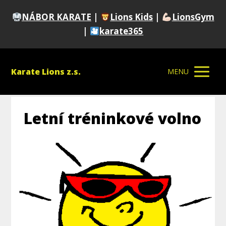
NÁBOR KARATE
|
Lions Kids
|
LionsGym
|
karate365
Karate Lions z.s.
MENU
Letní tréninkové volno