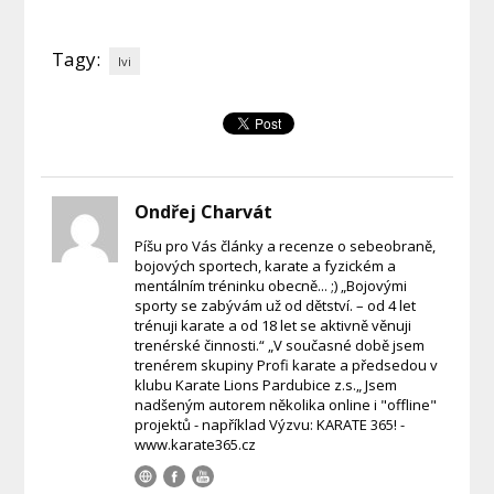
Tagy:
lvi
Ondřej Charvát
Píšu pro Vás články a recenze o sebeobraně,
bojových sportech, karate a fyzickém a
mentálním tréninku obecně... ;) „Bojovými
sporty se zabývám už od dětství. – od 4 let
trénuji karate a od 18 let se aktivně věnuji
trenérské činnosti.“ „V současné době jsem
trenérem skupiny Profi karate a předsedou v
klubu Karate Lions Pardubice z.s.„ Jsem
nadšeným autorem několika online i "offline"
projektů - například Výzvu: KARATE 365! -
www.karate365.cz