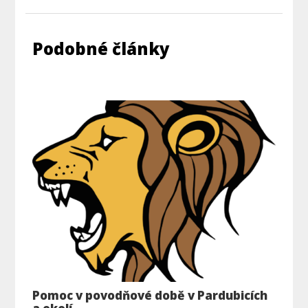
Podobné články
Pomoc v povodňové době v Pardubicích