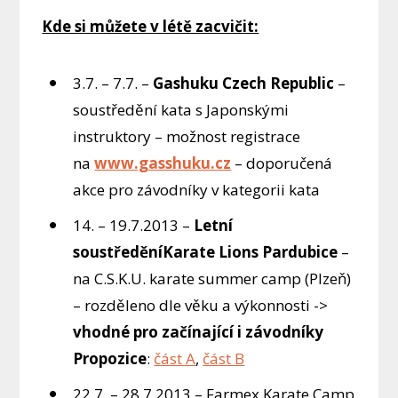
Kde si můžete v létě zacvičit:
3.7. – 7.7. –
Gashuku Czech Republic
–
soustředění kata s Japonskými
instruktory – možnost registrace
na
www.gasshuku.cz
– doporučená
akce pro závodníky v kategorii kata
14. – 19.7.2013 –
Letní
soustředění
Karate Lions Pardubice
–
na C.S.K.U. karate summer camp (Plzeň)
– rozděleno dle věku a výkonnosti ->
vhodné pro začínající i závodníky
Propozice
:
část A
,
část B
22.7. – 28.7.2013 – Farmex Karate Camp