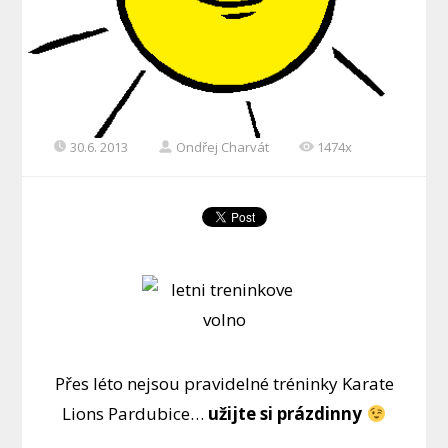
30.6. 2013
Ondřej Charvát
1474x
Přes léto nejsou pravidelné tréninky Karate
Lions Pardubice…
užijte si prázdinny