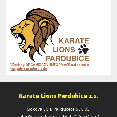
Všechny ORGANIZAČNÍ INFORMACE naleznete
na jednom místě zde
Karate Lions Pardubice z.s.
Bokova 364, Pardubice 530 03
info@karate-lions.cz, +420 775 570 820