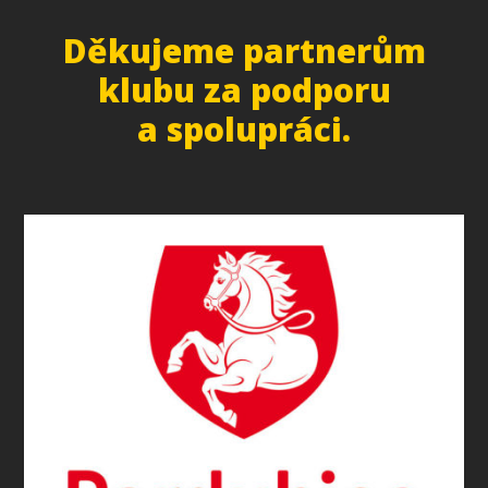
Děkujeme partnerům
klubu za podporu
a spolupráci.