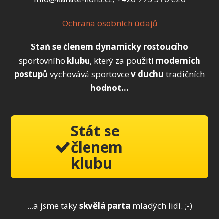
Ochrana osobních údajů
Staň se členem
dynamicky
rostoucího
sportovního
klubu
, který za použití
moderních
postupů
vychovává sportovce
v duchu
tradičních
hodnot...
Stát se
členem
klubu
...a jsme taky
skvělá parta
mladých lidí. ;-)