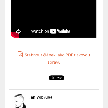
Stáhnout článek jako PDF tiskovou
zprávu
Jan Vobruba