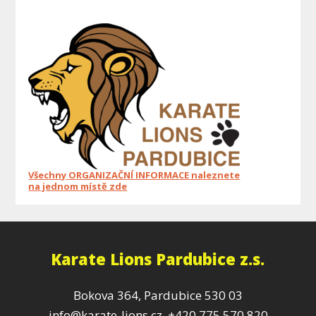
Všechny ORGANIZAČNÍ INFORMACE naleznete
na jednom místě zde
Karate Lions Pardubice z.s.
Bokova 364, Pardubice 530 03
info@karate-lions.cz, +420 775 570 820