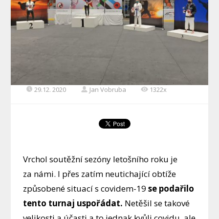
29.12. 2020
Jan Vobruba
1322x
Vrchol soutěžní sezóny letošního roku je
za námi. I přes zatím neutichající obtíže
způsobené situací s covidem-19
se podařilo
tento turnaj uspořádat.
Netěšil se takové
velikosti a účasti a to jednak kvůli covidu, ale