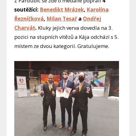
Z Pardubic se zde o medaile poprali
4
soutěžící:
Benedikt Mrázek
,
Karolína
Řezníčková
,
Milan Tesař
a
Ondřej
Charvát
.
Kluky jejich verva dovedla na 3.
pozici na stupních vítězů a Kája odchází s 5.
místem ze dvou kategorií. Gratulujeme.