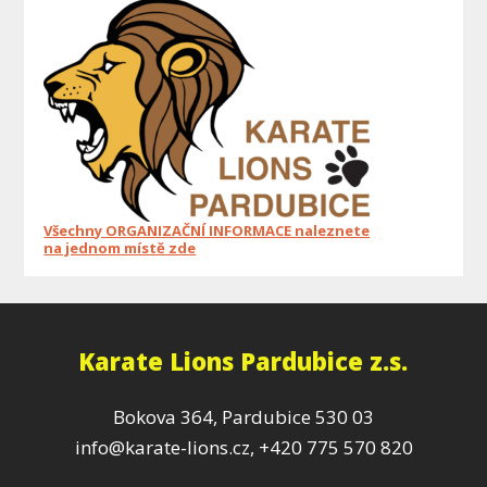
Všechny ORGANIZAČNÍ INFORMACE naleznete
na jednom místě zde
Karate Lions Pardubice z.s.
Bokova 364, Pardubice 530 03
info@karate-lions.cz, +420 775 570 820