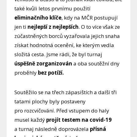
také kvůli letos prvnímu použití
eliminačního klíče
, kdy na MČR postupují
jen ti
nejlepší z nejlepších
. O to více však ze
zúčastněných borců vyzařovala jejich snaha
získat hodnotná ocenění, ke kterým vedla
složitá cesta. Jsme rádi, že byl turnaj
úspěšně zorganizován
a oba soutěžní dny
proběhly
bez potíží.
Soutěžilo se na třech zápasištích a další tři
tatami plochy byly postaveny
pro rozcvičování. Před vstupem do haly
musel každý
projít testem na covid-19
a turnaj následně doprovázela
přísná