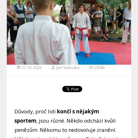
21.10. 2020
Jan Vobruba
2058x
Důvody, proč lidi
končí s nějakým
sportem
, jsou různé. Někdo odchází kvůli
penězům. Někomu to nedovoluje zranění.