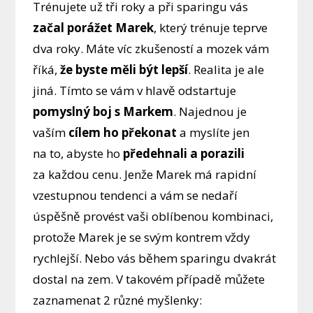
Trénujete už tři roky a při sparingu vás
začal porážet Marek
, který trénuje teprve
dva roky. Máte víc zkušeností a mozek vám
říká,
že byste měli být lepší
. Realita je ale
jiná. Tímto se vám v hlavě odstartuje
pomyslný boj s Markem
. Najednou je
vaším
cílem ho překonat
a myslíte jen
na to, abyste ho
předehnali a porazili
za každou cenu. Jenže Marek má rapidní
vzestupnou tendenci a vám se nedaří
úspěšně provést vaši oblíbenou kombinaci,
protože Marek je se svým kontrem vždy
rychlejší. Nebo vás během sparingu dvakrát
dostal na zem. V takovém případě můžete
zaznamenat 2 různé myšlenky: