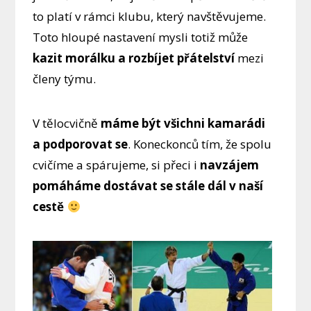
to platí v rámci klubu, který navštěvujeme.
Toto hloupé nastavení mysli totiž může
kazit morálku a rozbíjet přátelství
mezi
členy týmu.
V tělocvičně
máme být všichni kamarádi
a podporovat se
. Koneckonců tím, že spolu
cvičíme a spárujeme, si přeci i
navzájem
pomáháme dostávat se stále dál v naší
cestě