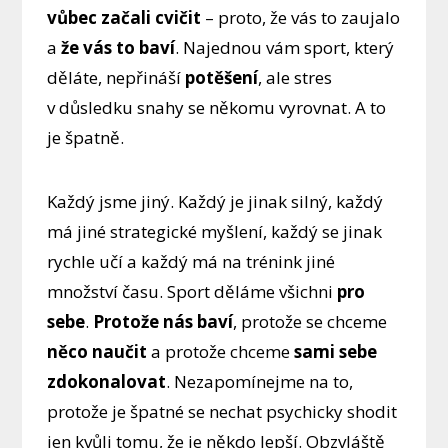
vůbec začali cvičit
– proto, že vás to zaujalo
a
že vás to baví
. Najednou vám sport, který
děláte, nepřináší
potěšení
, ale stres
v důsledku snahy se někomu vyrovnat. A to
je špatně.
Každý jsme jiný. Každý je jinak silný, každý
má jiné strategické myšlení, každý se jinak
rychle učí a každý má na trénink jiné
množství času. Sport děláme všichni
pro
sebe
.
Protože nás baví
, protože se chceme
něco naučit
a protože chceme
sami sebe
zdokonalovat
. Nezapomínejme na to,
protože je špatné se nechat psychicky shodit
jen kvůli tomu, že je někdo lepší. Obzvláště