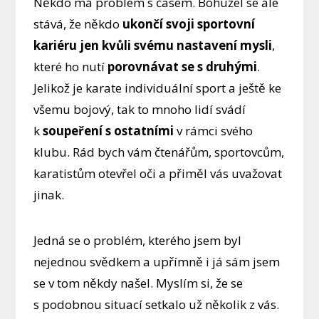
Někdo má problém s časem. Bohužel se ale
stává, že někdo
ukončí svoji sportovní
kariéru jen kvůli svému nastavení mysli
,
které ho nutí
porovnávat se s druhými
.
Jelikož je karate individuální sport a ještě ke
všemu bojový, tak to mnoho lidí svádí
k
soupeření s ostatními
v rámci svého
klubu. Rád bych vám čtenářům, sportovcům,
karatistům otevřel oči a přiměl vás uvažovat
jinak.
Jedná se o problém, kterého jsem byl
nejednou svědkem a upřímně i já sám jsem
se v tom někdy našel. Myslím si, že se
s podobnou situací setkalo už několik z vás.