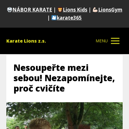
NÁBOR KARATE
|
Lions Kids
|
LionsGym
|
karate365
Karate Lions z.s.
MENU
Nesoupeřte mezi
sebou! Nezapomínejte,
proč cvičíte