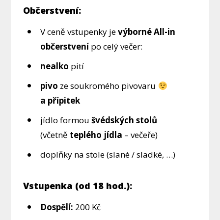
Občerstvení:
V ceně vstupenky je
výborné All-in
občerstvení
po celý večer:
nealko
pití
pivo
ze soukromého pivovaru
a přípitek
jídlo formou
švédských stolů
(včetně
teplého jídla
– večeře)
doplňky na stole (slané / sladké, …)
Vstupenka (od 18 hod.):
Dospělí:
200 Kč