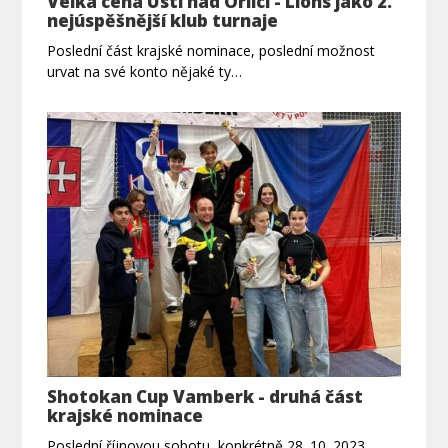
Velká cena Ústí nad Orlicí - Lions jako 2.
nejúspěšnější klub turnaje
Poslední část krajské nominace, poslední možnost
urvat na své konto nějaké ty…
Shotokan Cup Vamberk - druhá část
krajské nominace
Poslední říjnovou sobotu, konkrétně 28. 10. 2023