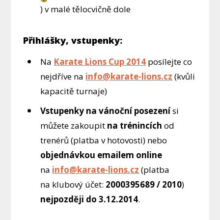
) v malé tělocvičně dole
Přihlášky, vstupenky:
Na
Karate Lions Cup 2014
posílejte co
nejdříve na
info@karate-lions.cz
(kvůli
kapacitě turnaje)
Vstupenky
na vánoční posezení
si
můžete zakoupit
na trénincích
od
trenérů (platba v hotovosti) nebo
objednávkou emailem online
na
info@karate-lions.cz
(platba
na klubový účet:
2000395689 / 2010
)
nejpozději do 3.12.2014
.