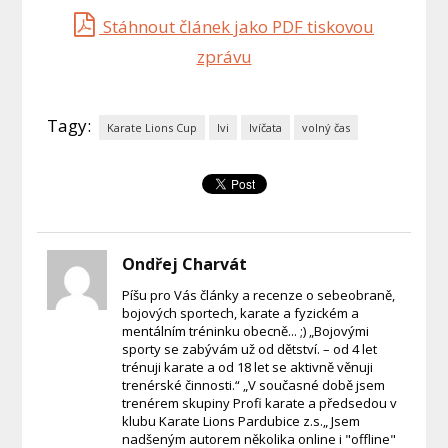
Stáhnout článek jako PDF tiskovou
zprávu
Tagy:
Karate Lions Cup
lvi
lvíčata
volný čas
Ondřej Charvát
Píšu pro Vás články a recenze o sebeobraně,
bojových sportech, karate a fyzickém a
mentálním tréninku obecně... ;) „Bojovými
sporty se zabývám už od dětství. – od 4 let
trénuji karate a od 18 let se aktivně věnuji
trenérské činnosti.“ „V současné době jsem
trenérem skupiny Profi karate a předsedou v
klubu Karate Lions Pardubice z.s.„ Jsem
nadšeným autorem několika online i "offline"