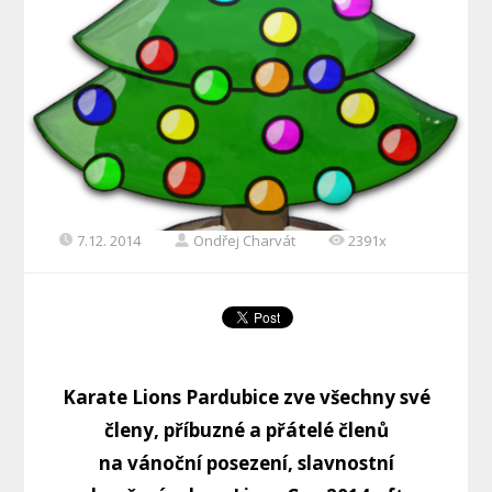
7.12. 2014
Ondřej Charvát
2391x
Karate Lions Pardubice zve všechny své
členy, příbuzné a přátelé členů
na vánoční posezení, slavnostní