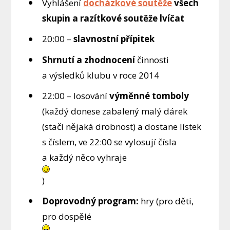
Vyhlášení
docházkové soutěže
všech
skupin a
razítkové soutěže lvíčat
20:00 –
slavnostní přípitek
Shrnutí a zhodnocení
činnosti
a výsledků klubu v roce 2014
22:00 – losování
výměnné tomboly
(každý donese zabalený malý dárek
(stačí nějaká drobnost) a dostane lístek
s číslem, ve 22:00 se vylosují čísla
a každý něco vyhraje
)
Doprovodný program:
hry (pro děti,
pro dospělé