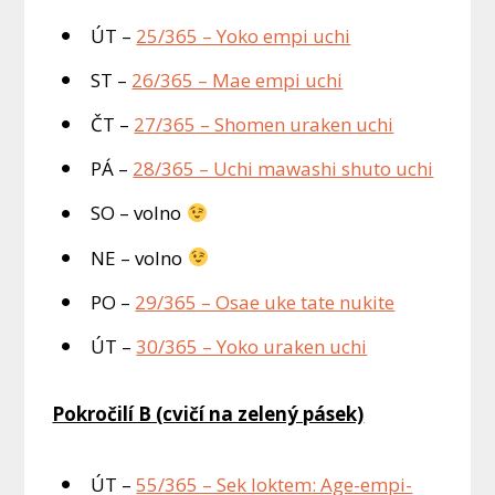
ÚT –
25/365 – Yoko empi uchi
ST –
26/365 – Mae empi uchi
ČT –
27/365 – Shomen uraken uchi
PÁ –
28/365 – Uchi mawashi shuto uchi
SO – volno
NE – volno
PO –
29/365 – Osae uke tate nukite
ÚT –
30/365 – Yoko uraken uchi
Pokročilí B (cvičí na zelený pásek)
ÚT –
55/365 – Sek loktem: Age-empi-