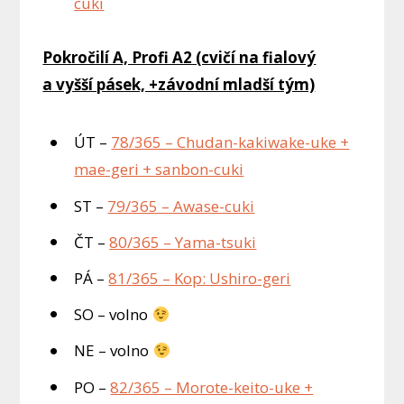
cuki
Pokročilí A, Profi A2 (cvičí na fialový
a vyšší pásek, +závodní mladší tým)
ÚT –
78/365 – Chudan-kakiwake-uke +
mae-geri + sanbon-cuki
ST –
79/365 – Awase-cuki
ČT –
80/365 – Yama-tsuki
PÁ –
81/365 – Kop: Ushiro-geri
SO – volno
NE – volno
PO –
82/365 – Morote-keito-uke +