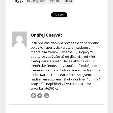
Tagy:
nouzový stav
trénink
videa
Ondřej Charvát
Píšu pro Vás články a recenze o sebeobraně,
bojových sportech, karate a fyzickém a
mentálním tréninku obecně... ;) „Bojovými
sporty se zabývám už od dětství. – od 4 let
trénuji karate a od 18 let se aktivně věnuji
trenérské činnosti.“ „V současné době jsem
trenérem skupiny Profi karate a předsedou v
klubu Karate Lions Pardubice z.s.„ Jsem
nadšeným autorem několika online i "offline"
projektů - například Výzvu: KARATE 365! -
www.karate365.cz