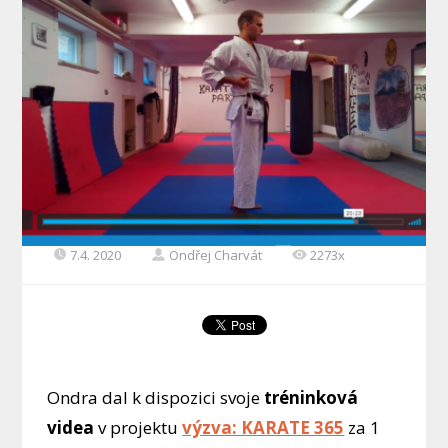
7.4. 2020
Ondřej Charvát
2273x
Ondra dal k dispozici svoje
tréninková
videa
v projektu
výzva: KARATE 365
za 1