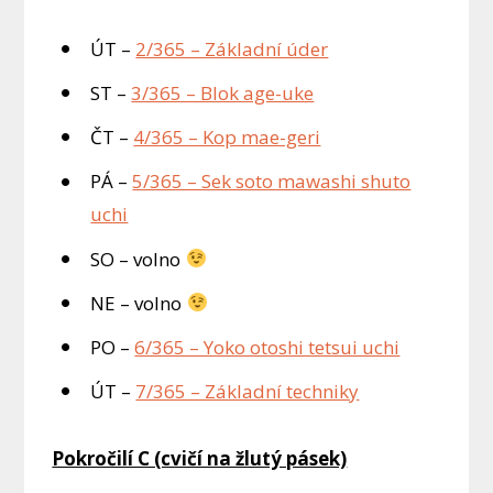
ÚT –
2/365 – Základní úder
ST –
3/365 – Blok age-uke
ČT –
4/365 – Kop mae-geri
PÁ –
5/365 – Sek soto mawashi shuto
uchi
SO – volno
NE – volno
PO –
6/365 – Yoko otoshi tetsui uchi
ÚT –
7/365 – Základní techniky
Pokročilí C (cvičí na žlutý pásek)