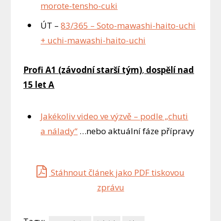
morote-tensho-cuki
ÚT –
83/365 – Soto-mawashi-haito-uchi
+ uchi-mawashi-haito-uchi
Profi A1 (závodní starší tým)
,
dospělí nad
15 let A
Jakékoliv video ve výzvě – podle „chuti
a nálady“
…nebo aktuální fáze přípravy
Stáhnout článek jako PDF tiskovou
zprávu