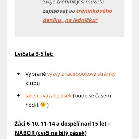
Svoje
tréninky
si můžete
zapisovat
do
tréninkového
deníku „na ledničku“
Lvíčata 3-5 let:
Vybrané
výzvy z facebookové stránky
klubu
Jak si uvázat pásek
(bude se časem
hodit
)
Žáci 6-10, 11-14 a dospělí nad 15 let –
NÁBOR (cvičí na bílý pásek)