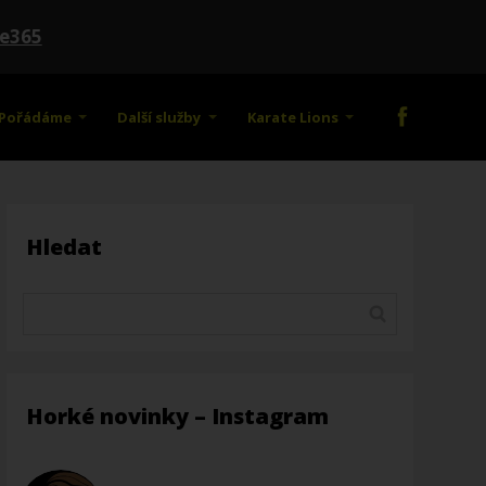
te365
Pořádáme
Další služby
Karate Lions
Hledat
Horké novinky – Instagram