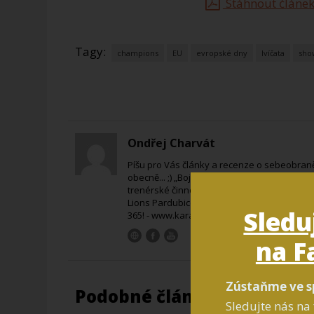
Stáhnout článek
Tagy:
champions
EU
evropské dny
lvíčata
sho
Ondřej Charvát
Píšu pro Vás články a recenze o sebeobraně
obecně... ;) „Bojovými sporty se zabývám už od
trenérské činnosti.“ „V současné době jsem
Lions Pardubice z.s.„ Jsem nadšeným autorem
Sledu
365! - www.karate365.cz
na F
Zústaňme ve s
Podobné články
Sledujte nás na 