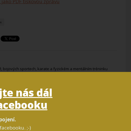
 jako PDF tiskovou zprávu
w
, bojových sportech, karate a fyzickém a mentálním tréninku
 dětství. – od 4 let trénuji karate a od 18 let se aktivně věnuji
 trenérem skupiny Profi karate a předsedou v klubu Karate
 několika online i "offline" projektů - například Výzvu: KARATE
jte nás dál
acebooku
pojení.
facebooku. ;-)