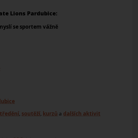
ate Lions Pardubice:
myslí se
sportem vážně
e
dubice
tředění
,
soutěží
,
kurzů
a
dalších aktivit