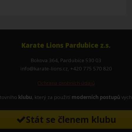
Karate Lions Pardubice z.s.
Bokova 364, Pardubice 530 03
info@karate-lions.cz, +420 775 570 820
Ochrana osobních údajů
tovního
klubu
, který za použití
moderních postupů
vych
Stát se členem klubu