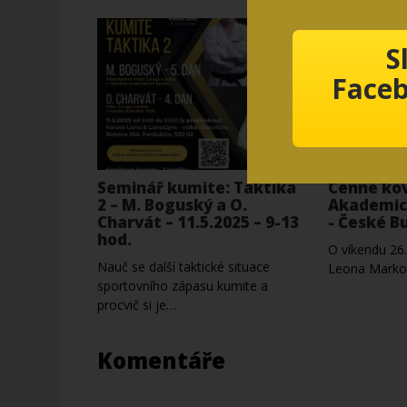
S
Faceb
Seminář kumite: Taktika
Cenné kov
2 – M. Boguský a O.
Akademic
Charvát – 11.5.2025 – 9-13
- České B
hod.
O víkendu 26. 
Nauč se další taktické situace
Leona Marko
sportovního zápasu kumite a
procvič si je…
Komentáře