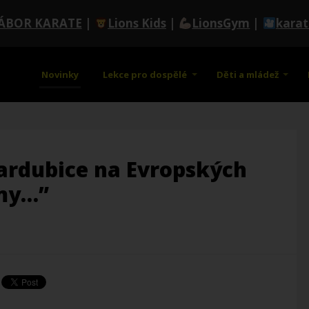
ÁBOR KARATE
|
Lions Kids
|
LionsGym
|
kara
Novinky
Lekce pro dospělé
Děti a mládež
ardubice na Evropských
 my…”