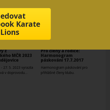
ledovat
ook Karate
Lions
y z
Pro členy a rodiče:
kého MČR 2023
Harmonogram
udějovice
páskování 17.7.2017
- 27. 5. 2023 vyrazila
Harmonogram páskování pro
vá v doprovodu…
přihlášné členy klubu.