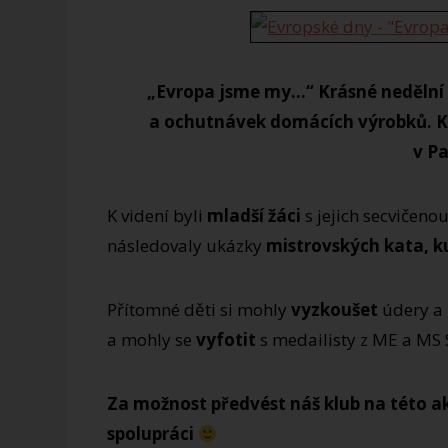
„Evropa jsme my…“ Krásné nedělní 
a ochutnávek domácích výrobků. Ka
v Pa
K videní byli
mladší žáci
s jejich secvičeno
následovaly ukázky
mistrovských kata, k
Přítomné děti si mohly
vyzkoušet
údery a 
a mohly se
vyfotit
s medailisty z ME a MS
Za možnost předvést náš klub na této a
spolupráci