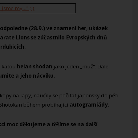
odpoledne (28.9.) ve znamení her, ukázek
rate Lions se zúčastnilo Evropských dnů
rdubicích.
u katou
heian shodan
jako jeden „muž“. Dále
umite a jeho nácviku
.
kopy na lapy, naučily se počítat japonsky do pěti
 Shotokan během probíhající
autogramiády
.
kci moc děkujeme a těšíme se na další