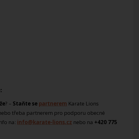
:
že
? –
Staňte se
partnerem
Karate Lions
 nebo třeba partnerem pro podporu obecné
info na:
info@karate-lions.cz
nebo na
+420 775