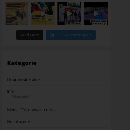
Load More
Follow on Instagram
Kategorie
Doprovodné akce
Info
Páskování
Média, TV, napsali o nás…
Nezařazené