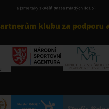
...a jsme taky
skvělá parta
mladých lidí. ;-)
rtnerům klubu za podporu a